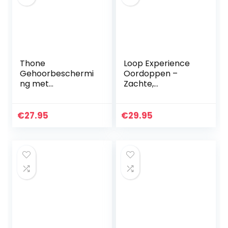
Thone
Loop Experience
Gehoorbeschermi
Oordoppen –
ng met
Zachte,
transportbox –
Herbruikbare
oordopjes
Gehoorbeschermi
ng in Silicone + 8
€
27.95
€
29.95
Ear Tips in
XS/S/M/L – 18dB…