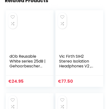
Related Products
dOb Reusable
Vic Firth SIH2
White series 25dB |
Stereo Isolation
Gehoorbeschermi
Headphones V2 ,
ng oordoppen |
zwart
Motor oordoppen |
Vliegen | Cabrio |
€
24.95
€
77.50
Industrie | Motor…