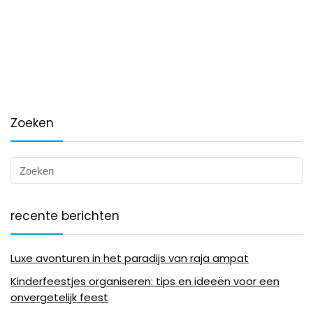
Zoeken
recente berichten
Luxe avonturen in het paradijs van raja ampat
Kinderfeestjes organiseren: tips en ideeën voor een
onvergetelijk feest