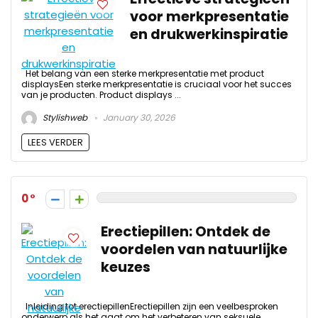
voor merkpresentatie
en drukwerkinspiratie
Het belang van een sterke merkpresentatie met product
displaysEen sterke merkpresentatie is cruciaal voor het succes
van je producten. Product displays ...
Stylishweb
January 30, 2026
LEES VERDER
0
Erectiepillen: Ontdek de
voordelen van natuurlijke
keuzes
Inleiding tot erectiepillenErectiepillen zijn een veelbesproken
onderwerp als het gaat om het verbeteren van seksuele