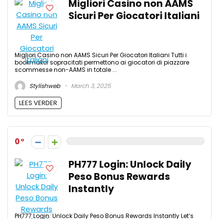
Migliori Casino non AAMS
Sicuri Per Giocatori Italiani
Migliori Casino non AAMS Sicuri Per Giocatori Italiani Tutti i
bookmaker sopracitati permettono ai giocatori di piazzare
scommesse non-AAMS in totale ...
Stylishweb
March 3, 2025
LEES VERDER
0
PH777 Login: Unlock Daily
Peso Bonus Rewards
Instantly
PH777 Login: Unlock Daily Peso Bonus Rewards Instantly Let’s