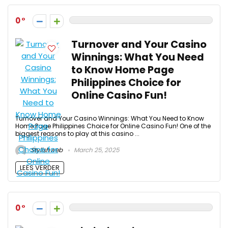
0
Turnover and Your Casino
Winnings: What You Need
to Know Home Page
Philippines Choice for
Online Casino Fun!
Turnover and Your Casino Winnings: What You Need to Know
Home Page Philippines Choice for Online Casino Fun! One of the
biggest reasons to play at this casino ...
Stylishweb
March 25, 2025
LEES VERDER
0