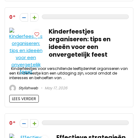
0
Kinderfeestjes
organiseren: tips en
ideeën voor een
onvergetelijk feest
Kinderfeestjes voor verschillende leeftijdenHet organiseren van
een Kinderfeestje kan een uitdaging zijn, vooral omdat de
interesses en behoeften van ...
Stylishweb
May 17, 2026
LEES VERDER
0
Effectieve strategieën