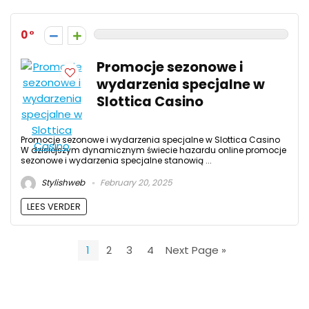
0
Promocje sezonowe i
wydarzenia specjalne w
Slottica Casino
Promocje sezonowe i wydarzenia specjalne w Slottica Casino
W dzisiejszym dynamicznym świecie hazardu online promocje
sezonowe i wydarzenia specjalne stanowią ...
Stylishweb
February 20, 2025
LEES VERDER
1
2
3
4
Next Page »