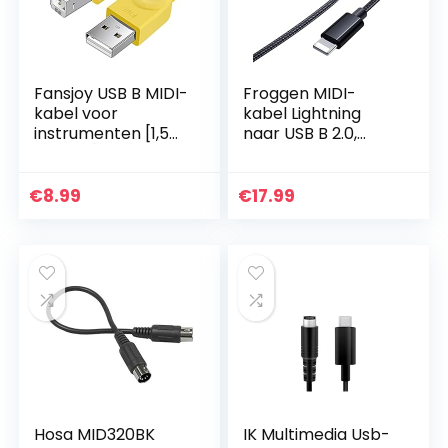
Fansjoy USB B MIDI-
Froggen MIDI-
kabel voor
kabel Lightning
instrumenten [1,5
naar USB B 2.0,
m/5 FT], USB A
Lightning naar USB
naar USB B-kabel,
MIDI USB Type B
MIDI kabel USB,
OTG-adapter,
€
8.99
€
17.99
compatibel met
compatibel met
MIDI…
iPhone naar…
Hosa MID320BK
IK Multimedia Usb-