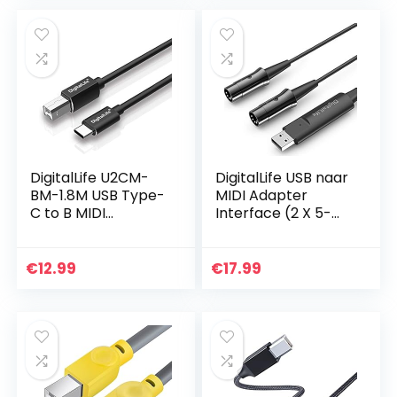
DigitalLife U2CM-
DigitalLife USB naar
BM-1.8M USB Type-
MIDI Adapter
C to B MIDI
Interface (2 X 5-
Interface
Pins DIN
Converter Cable
Ingang/Uitgang,
for MIDI Music
Metaal)
€
12.99
€
17.99
Instruments