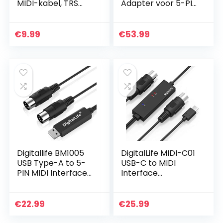
MIDI-kabel, TRS
Adapter voor 5-PIN
Stereo Mannelijk
DIN MIDI | Geen
naar 5-Pin Din
batterijen, gevoed
Vrouwelijke
via MIDI Out |
€
9.99
€
53.99
Professionele
Draadloze MIDI…
Premium…
Digitallife BM1005
DigitalLife MIDI-C01
USB Type-A to 5-
USB-C to MIDI
PIN MIDI Interface
Interface
Converter Adapter
Converter Adapter
– Metal
with 3 X LEDs (5-
Pin, 1i/1o)
€
22.99
€
25.99