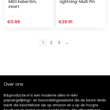
MIDI kabel 6m,
Lightning-Multi Pin
zwart
€
11.66
€
29.91
1
2
3
→
Over ons
Bduproductie.nl is een moderne alles-in-één
prijsvergelijkings- en beoordelingswebsite die de beste deals
biedt die beschikbaar zijn op amazon en u op de hoogte