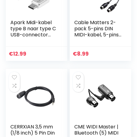
Apark Midi-kabel
Cable Matters 2-
type B naar type C
pack 5-pins DIN
USB-connector
MIDI-kabel, 5-pins
Midi-interface, USB
MIDI-kabel – 1,8 m
3.0-adapter OTG-
kabel voor
€
12.99
€
8.99
Samsung Galaxy
Note…
CERRXIAN 3,5 mm
CME WIDI Master |
(1/8 inch) 5 Pin Din
Bluetooth (5) MIDI