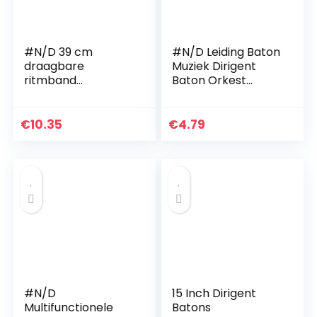
#N/D 39 cm
#N/D Leiding Baton
draagbare
Muziek Dirigent
ritmband
Baton Orkest
professionele
Baton Met
muziekgeleider
Peervormige ABS
Baton
Handvat Geleiding
€
10.35
€
4.79
muziekdirecteur
Baton
orkest geleidend
Baton instrument
#N/D
15 Inch Dirigent
Multifunctionele
Batons