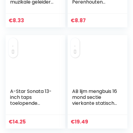
muzikale geleider
Perenhouten
Baton muziekband
Handvat
Baton geleider
Muziekband
lichtgewicht
Dirigeerstokje voor
€
8.33
€
8.87
directeur symfonie
Choral Symphony
parelhout…
Concert
A-Star Sonata 13-
AB lijm mengbuis 16
inch taps
mond sectie
toelopende
vierkante statische
handgreep Baton
epoxy zelfklevende
mixing mondstuk
50pcs
€
14.25
€
19.49