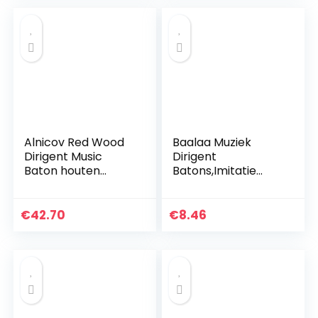
Alnicov Red Wood
Baalaa Muziek
Dirigent Music
Dirigent
Baton houten
Batons,Imitatie
kistetui met Baton
Agaat Handvat
handgemaakte
Orkest Uitvoeren
muziekonderdelen
Muziek Batons
€
42.70
€
8.46
(Zwart)