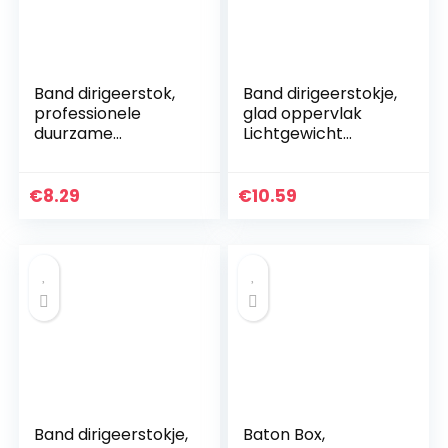
Band dirigeerstok,
Band dirigeerstokje,
professionele
glad oppervlak
duurzame
Lichtgewicht
concertbaton Glad
professioneel
oppervlak
duurzaam
Uitstekende
concertbaton voor
€
8.29
€
10.59
afwerking voor
bandleiders
bandleiders voor…
Band dirigeerstokje,
Baton Box,