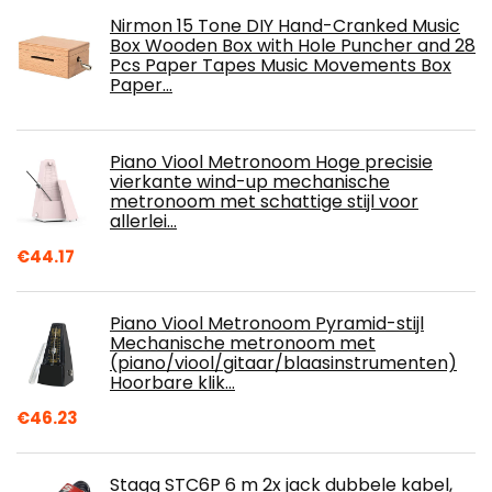
Nirmon 15 Tone DIY Hand-Cranked Music
Box Wooden Box with Hole Puncher and 28
Pcs Paper Tapes Music Movements Box
Paper…
Piano Viool Metronoom Hoge precisie
vierkante wind-up mechanische
metronoom met schattige stijl voor
allerlei…
€
44.17
Piano Viool Metronoom Pyramid-stijl
Mechanische metronoom met
(piano/viool/gitaar/blaasinstrumenten)
Hoorbare klik…
€
46.23
Stagg STC6P 6 m 2x jack dubbele kabel,