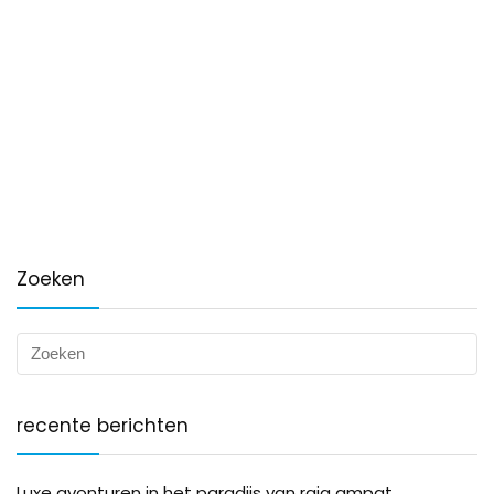
Zoeken
recente berichten
Luxe avonturen in het paradijs van raja ampat