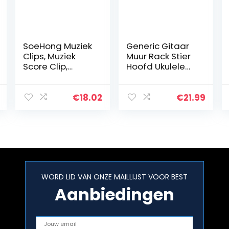
SoeHong Muziek
Generic Gitaar
Clips, Muziek
Muur Rack Stier
Score Clip,
Hoofd Ukulele
Muziek Blad
Muur Haak
Folder, 2X Muziek
Gitaar Plank
Boek Blad Clip
Gitaar Opslag
€
18.02
€
21.99
Houder voor
Houder Rack
Gitaar Piano
Elektrische
Viool…
Gitaarhouder…
WORD LID VAN ONZE MAILLIJST VOOR BEST
Aanbiedingen