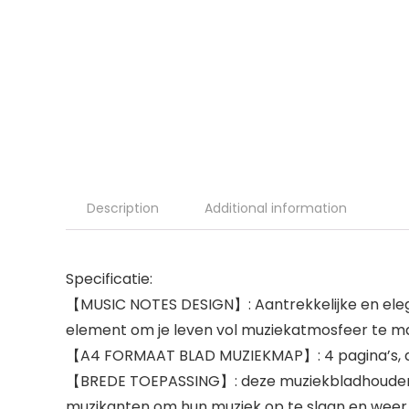
Description
Additional information
Specificatie:
【MUSIC NOTES DESIGN】: Aantrekkelijke en ele
element om je leven vol muziekatmosfeer te m
【A4 FORMAAT BLAD MUZIEKMAP】: 4 pagina’s, de 
【BREDE TOEPASSING】: deze muziekbladhouder is 
muzikanten om hun muziek op te slaan en weer