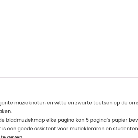
gante muzieknoten en witte en zwarte toetsen op de om
aken.
bladmuziekmap elke pagina kan 5 pagina’s papier beva
een goede assistent voor muziekleraren en studenten, vi
 te geven