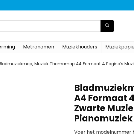
erming
Metronomen
Muziekhouders
Muziekpapi
Bladmuziekmap, Muziek Themamap A4 Formaat 4 Pagina’s Muz
Bladmuziek
A4 Formaat 
Zwarte Muzi
Pianomuzie
Voer het modelnummer hi