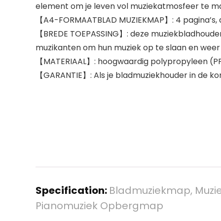
element om je leven vol muziekatmosfeer te m
【A4-FORMAATBLAD MUZIEKMAP】: 4 pagina’s, de 
【BREDE TOEPASSING】: deze muziekbladhouder is 
muzikanten om hun muziek op te slaan en weer
【MATERIAAL】: hoogwaardig polypropyleen (PP) mat
【GARANTIE】: Als je bladmuziekhouder in de kom
Specification:
Bladmuziekmap, Muzi
Pianomuziek Opbergmap