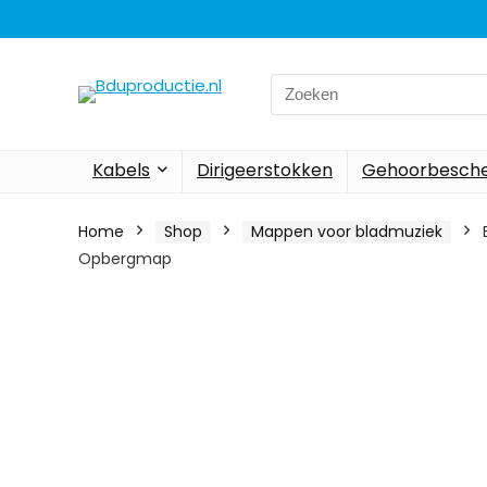
Search
for:
Kabels
Dirigeerstokken
Gehoorbesch
Home
Shop
Mappen voor bladmuziek
Opbergmap