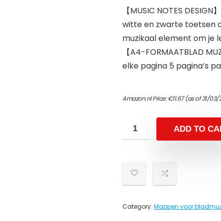
【MUSIC NOTES DESIGN】: 
witte en zwarte toetsen
muzikaal element om je 
【A4-FORMAATBLAD MUZIE
elke pagina 5 pagina’s p
Amazon.nl Price:
€
11.67
(as of 31/03/
ADD TO CA
Category:
Mappen voor bladmuz