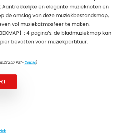
Aantrekkelijke en elegante muzieknoten en
 op de omslag van deze muziekbestandsmap,
leven vol muziekatmosfeer te maken.
KMAP】: 4 pagina’s, de bladmuziekmap kan
apier bevatten voor muziekpartituur.
2023 21:17 PST-
Details
)
RT
iek