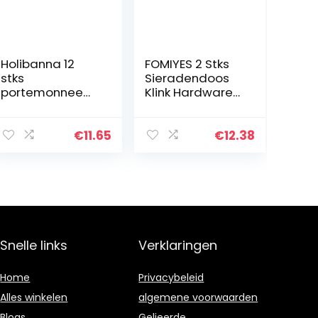
Holibanna 12
FOMIYES 2 Stks
stks
Sieradendoos
portemonnee
Klink Hardware
draaien draaien
Adelaar Antieke
draaien sloten
Vintage Klink
lederen
Hasp voor
€
11.65
€
12.38
accessoires
Meubels Houten
portemonnee
Doos Koffer
sloten voor
Lade Kast…
lederen
handtas…
Snelle links
Verklaringen
Home
Privacybeleid
Alles winkelen
algemene voorwaarden
Blogs
Gelieerde