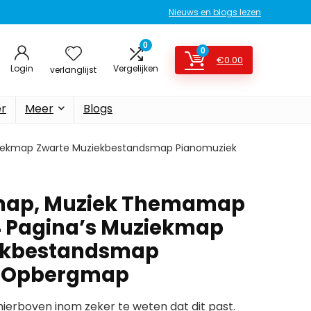
Nieuws en blogs lezen
0
0
€
0.00
Login
Vergelijken
verlanglijst
er
Meer
Blogs
iekmap Zwarte Muziekbestandsmap Pianomuziek
map, Muziek Themamap
4 Pagina’s Muziekmap
ekbestandsmap
k Opbergmap
erboven inom zeker te weten dat dit past.