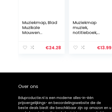
Muziekmap, Blad
Muziekmap
Muzikale
muziek,
Mouwen
notitieboek,
Eenvoudige
muziekmap voor
Mooie Muziek
piano A4,
Binder Blad
muziekblad,
€
24.28
€
13.99
Muziek Folder 4
chormap,
Pagina’s voor
registermappen
Studenten voor…
van kunststof,
muziekmap
Over ons
Bduproductie.nl is een moderne alles-in-één
prijsvergelijkings- en beoordelingswebsite die de
beste deals biedt die beschikbaar zijn op amazon en u