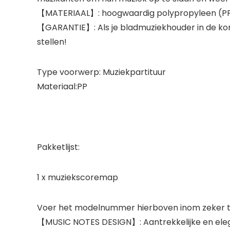
【MATERIAAL】: hoogwaardig polypropyleen (PP) mat
【GARANTIE】: Als je bladmuziekhouder in de kom
stellen!
Type voorwerp: Muziekpartituur
Materiaal:PP
Pakketlijst:
1 x muziekscoremap
Voer het modelnummer hierboven inom zeker te
【MUSIC NOTES DESIGN】: Aantrekkelijke en ele