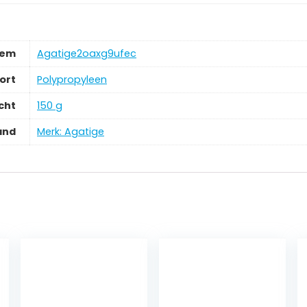
tem
‎Agatige2oaxg9ufec
ort
‎Polypropyleen
cht
‎150 g
and
Merk: Agatige