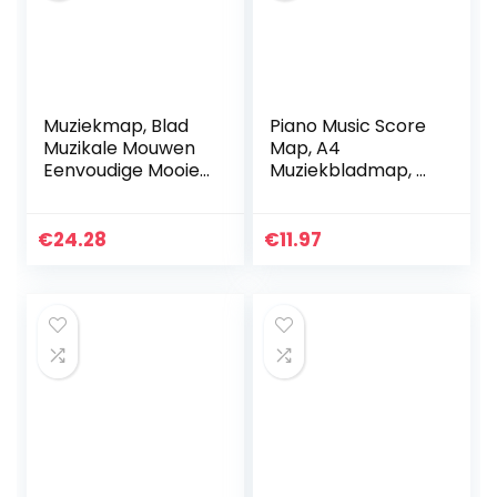
Muziekmap, Blad
Piano Music Score
Muzikale Mouwen
Map, A4
Eenvoudige Mooie
Muziekbladmap, 6
Muziek Binder Blad
pagina’s
Muziek Folder 4
Uitgebreide
Pagina’s voor
bestandsmap,
€
24.28
€
11.97
Studenten voor…
PVC
Muziekpapierweer
gave, Vouwen
Document…