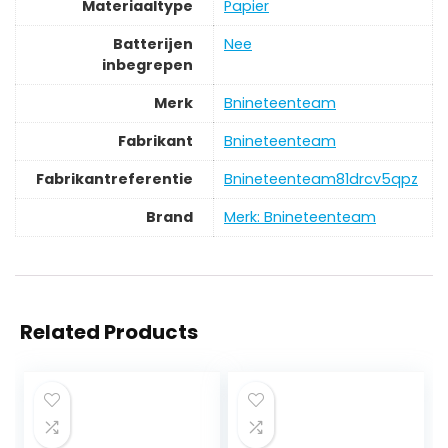
Materiaaltype
‎Papier
Batterijen
‎Nee
inbegrepen
Merk
‎Bnineteenteam
Fabrikant
‎Bnineteenteam
Fabrikantreferentie
‎Bnineteenteam81drcv5qpz
Brand
Merk: Bnineteenteam
Related Products