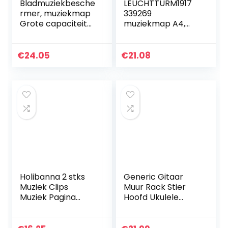
Bladmuziekbesche
LEUCHTTURM1917
rmer, muziekmap
339269
Grote capaciteit
muziekmap A4,
voor studenten
kunstleer zonder
voor muzikanten
handriem
€
24.05
€
21.08
Holibanna 2 stks
Generic Gitaar
Muziek Clips
Muur Rack Stier
Muziek Pagina
Hoofd Ukulele
Houder Clips Clear
Muur Haak Gitaar
Acryl Lezen Muziek
Plank Gitaar
Pagina Wind Clips
Opslag Houder