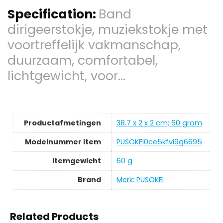
Specification:
Band
dirigeerstokje, muziekstokje met
voortreffelijk vakmanschap,
duurzaam, comfortabel,
lichtgewicht, voor…
Productafmetingen
‎38.7 x 2 x 2 cm; 60 gram
Modelnummer item
‎PUSOKEI0ce5kfvi9g6695
Itemgewicht
‎60 g
Brand
Merk: PUSOKEI
Related Products