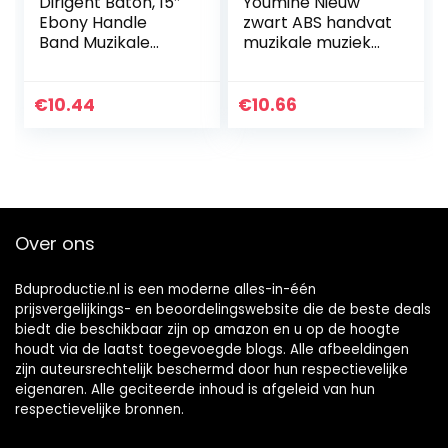
Dirigent Baton, 15″
Youmine Nieuw
Ebony Handle
zwart ABS handvat
Band Muzikale
muzikale muziek
Dirigent Baton
geleider geschenk
voor Koor
wit 15 inch
Symfonie Concert
€
10.44
€
10.66
Over ons
Bduproductie.nl is een moderne alles-in-één
prijsvergelijkings- en beoordelingswebsite die de beste deals
biedt die beschikbaar zijn op amazon en u op de hoogte
houdt via de laatst toegevoegde blogs. Alle afbeeldingen
zijn auteursrechtelijk beschermd door hun respectievelijke
eigenaren. Alle geciteerde inhoud is afgeleid van hun
respectievelijke bronnen.