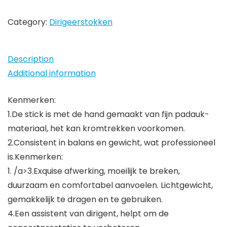
duurzaam,
comfortabel,
Category:
Dirigeerstokken
lichtgewicht,
voor…
Description
quantity
Additional information
Kenmerken:
1.De stick is met de hand gemaakt van fijn padauk-
materiaal, het kan kromtrekken voorkomen.
2.Consistent in balans en gewicht, wat professioneel
is.Kenmerken:
1. /a>3.Exquise afwerking, moeilijk te breken,
duurzaam en comfortabel aanvoelen. Lichtgewicht,
gemakkelijk te dragen en te gebruiken.
4.Een assistent van dirigent, helpt om de