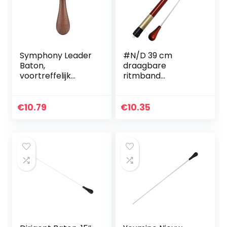
Symphony Leader
#N/D 39 cm
Baton,
draagbare
voortreffelijk
ritmband
vakmanschap
professionele
Lichtgewicht
muziekgeleider
duurzame
Baton
€
10.79
€
10.35
concertbaton
muziekdirecteur
voor bandleiders
orkest geleidend
Baton instrument