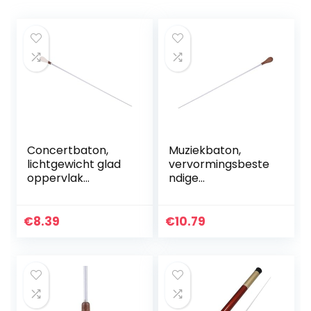
Concertbaton,
Muziekbaton,
lichtgewicht glad
vervormingsbeste
oppervlak
ndige
Professionele
professionele
duurzame
symfonieleider
Symphony Leader
Baton voor
€
8.39
€
10.79
Baton voor
orkestdirecteur
concert
voor concert