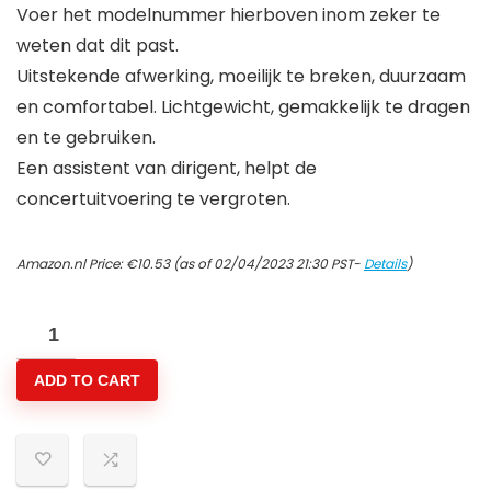
Voer het modelnummer hierboven inom zeker te
weten dat dit past.
Uitstekende afwerking, moeilijk te breken, duurzaam
en comfortabel. Lichtgewicht, gemakkelijk te dragen
en te gebruiken.
Een assistent van dirigent, helpt de
concertuitvoering te vergroten.
Amazon.nl Price:
€
10.53
(as of 02/04/2023 21:30 PST-
Details
)
Band
dirigeerstokje,
ADD TO CART
muziekstokje
met
voortreffelijk
vakmanschap,