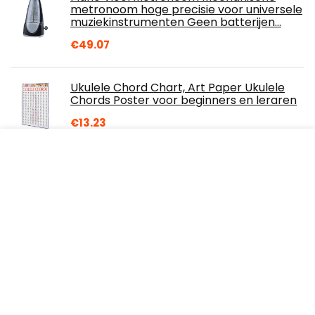
metronoom hoge precisie voor universele
muziekinstrumenten Geen batterijen…
€
49.07
Ukulele Chord Chart, Art Paper Ukulele
Chords Poster voor beginners en leraren
€
13.23
Pianosleutelsticker, eenvoudig te
bedienen kleurenpianolabel Oliebestendig
voor beginners voor piano met
37/49/61/88…
€
8.59
KORG TM60-BK Combo Tuner
Metronome -Black
€
32.35