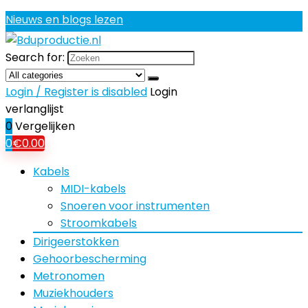
Nieuws en blogs lezen
Search for:
Login / Register is disabled
Login
verlanglijst
0
Vergelijken
0
€
0.00
Kabels
MIDI-kabels
Snoeren voor instrumenten
Stroomkabels
Dirigeerstokken
Gehoorbescherming
Metronomen
Muziekhouders