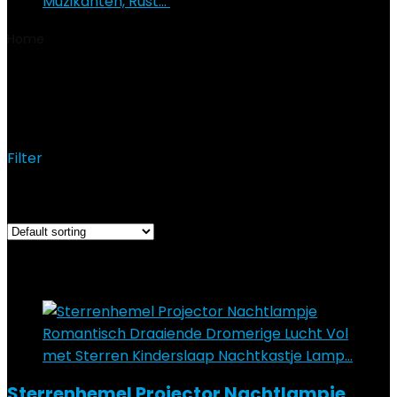
Muzikanten, Rust…
€
29.95
Home
Product Datum eerste beschikbaarheid
31
december 2020
31 december 2020
Filter
Showing the single result
Added to wishlist
Removed from wishlist
0
Add to compare
Sterrenhemel Projector Nachtlampje