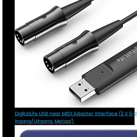
DigitalLife USB naar MIDI Adapter Interface (2 X 5-
Ingang/Uitgang, Metaal)
€
17.99