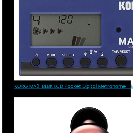
KORG MA2-BLBK LCD Pocket Digital Metronome - B
€
17.70