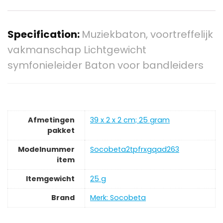
Specification:
Muziekbaton, voortreffelijk
vakmanschap Lichtgewicht
symfonieleider Baton voor bandleiders
Afmetingen
‎39 x 2 x 2 cm; 25 gram
pakket
Modelnummer
‎Socobeta2tpfrxgqad263
item
Itemgewicht
‎25 g
Brand
Merk: Socobeta