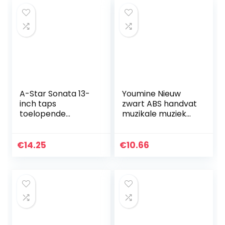
A-Star Sonata 13-
Youmine Nieuw
inch taps
zwart ABS handvat
toelopende
muzikale muziek
handgreep Baton
geleider geschenk
wit 15 inch
€
14.25
€
10.66