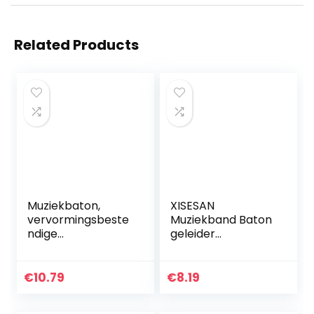
Related Products
Muziekbaton,
XISESAN
vervormingsbeste
Muziekband Baton
ndige
geleider
professionele
lichtgewicht
symfonieleider
directeur symfonie
Baton voor
multifunctionele
€
10.79
€
8.19
orkestdirecteur
muzikale geleider
voor concert
Baton Pearwood…