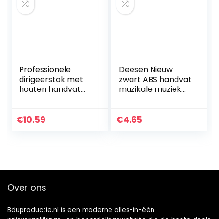
Professionele
Deesen Nieuw
dirigeerstok met
zwart ABS handvat
houten handvat
muzikale muziek
Geschikt voor
geleider geschenk
symfonie-
wit 15 inch
dirigenten
€
10.59
€
4.65
Concertdirigent
Over ons
Bduproductie.nl is een moderne alles-in-één