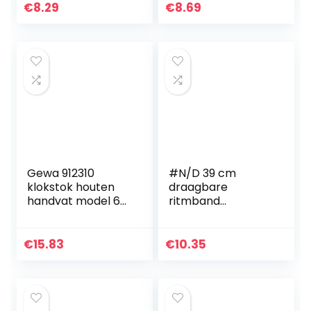
Baton voor
Lichtgewicht voor
€
8.29
€
8.69
bandleiders
bandleiders
Gewa 912310
#N/D 39 cm
klokstok houten
draagbare
handvat model 6
ritmband
gelakt wit beuken,
professionele
32 cm, wit
muziekgeleider
Baton
€
15.83
€
10.35
muziekdirecteur
orkest geleidend
Baton instrument