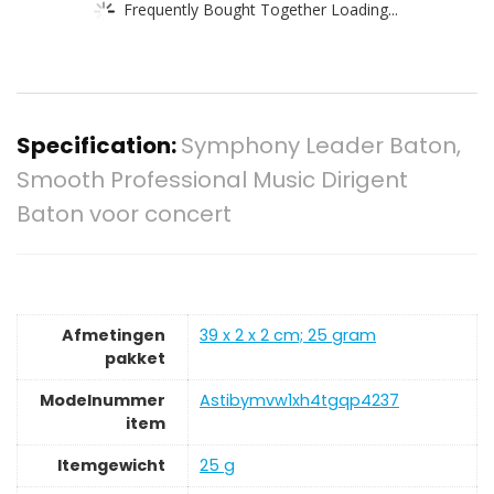
Frequently Bought Together Loading...
Specification:
Symphony Leader Baton,
Smooth Professional Music Dirigent
Baton voor concert
Afmetingen
‎39 x 2 x 2 cm; 25 gram
pakket
Modelnummer
‎Astibymvw1xh4tgqp4237
item
Itemgewicht
‎25 g