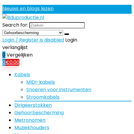
Nieuws en blogs lezen
Search for:
Login / Register is disabled
Login
verlanglijst
0
Vergelijken
0
€
0.00
Kabels
MIDI-kabels
Snoeren voor instrumenten
Stroomkabels
Dirigeerstokken
Gehoorbescherming
Metronomen
Muziekhouders