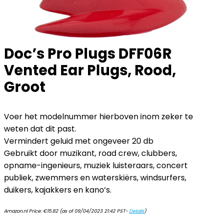
Doc’s Pro Plugs DFF06R
Vented Ear Plugs, Rood,
Groot
Voer het modelnummer hierboven inom zeker te
weten dat dit past.
Vermindert geluid met ongeveer 20 db
Gebruikt door muzikant, road crew, clubbers,
opname-ingenieurs, muziek luisteraars, concert
publiek, zwemmers en waterskiërs, windsurfers,
duikers, kajakkers en kano’s.
Amazon.nl Price:
€
15.82
(as of 09/04/2023 21:42 PST-
Details
)