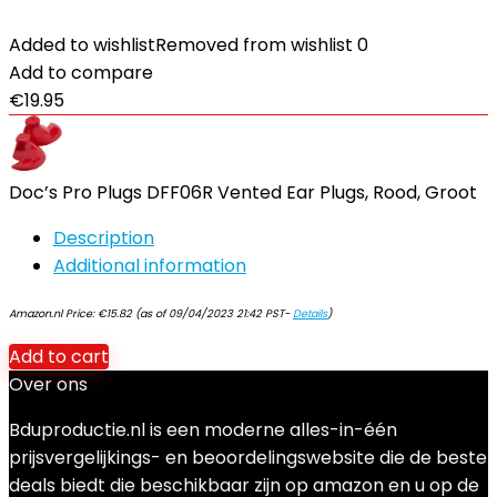
Added to wishlist
Removed from wishlist
0
Add to compare
€
19.95
Doc’s Pro Plugs DFF06R Vented Ear Plugs, Rood, Groot
Description
Additional information
Amazon.nl Price:
€
15.82
(as of 09/04/2023 21:42 PST-
Details
)
Add to cart
Over ons
Bduproductie.nl is een moderne alles-in-één
prijsvergelijkings- en beoordelingswebsite die de beste
deals biedt die beschikbaar zijn op amazon en u op de