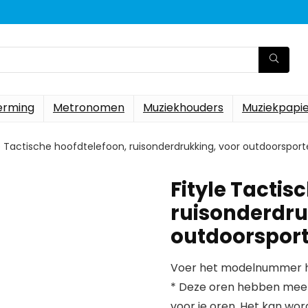
erming
Metronomen
Muziekhouders
Muziekpapi
e Tactische hoofdtelefoon, ruisonderdrukking, voor outdoorsporte
Fityle Tactis
ruisonderdru
outdoorsporte
Voer het modelnummer hi
* Deze oren hebben meer e
voor je oren. Het kan wor