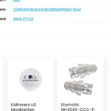
tem
‎2596d354b1e441462d81e9f836ef7be3
and
Merk: FITYLE
EARasers US
Etymotic
Muzikanten
ER•20XS-CCC-P,