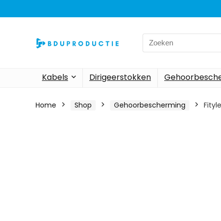
Search
for:
Kabels
Dirigeerstokken
Gehoorbesch
Home
Shop
Gehoorbescherming
Fityl