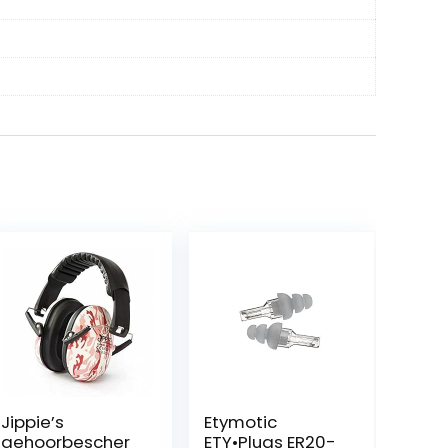
Jippie’s
Etymotic
gehoorbescher
ETY•Plugs ER20-