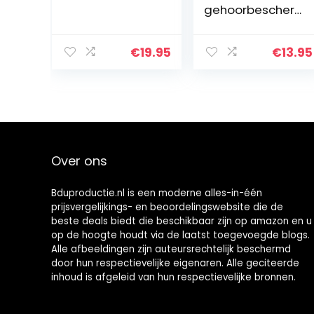
gehoorbescher
ming voor
muziek,
concerten en
€
19.95
€
13.95
festival, gratis
miniboxx,
transparant
Over ons
Bduproductie.nl is een moderne alles-in-één
prijsvergelijkings- en beoordelingswebsite die de
beste deals biedt die beschikbaar zijn op amazon en u
op de hoogte houdt via de laatst toegevoegde blogs.
Alle afbeeldingen zijn auteursrechtelijk beschermd
door hun respectievelijke eigenaren. Alle geciteerde
inhoud is afgeleid van hun respectievelijke bronnen.