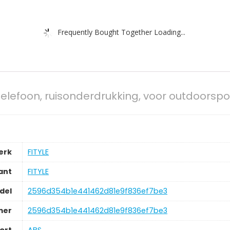
Frequently Bought Together Loading...
telefoon, ruisonderdrukking, voor outdoorspor
erk
‎FITYLE
ant
‎FITYLE
del
‎2596d354b1e441462d81e9f836ef7be3
mer
‎2596d354b1e441462d81e9f836ef7be3
ort
‎ABS