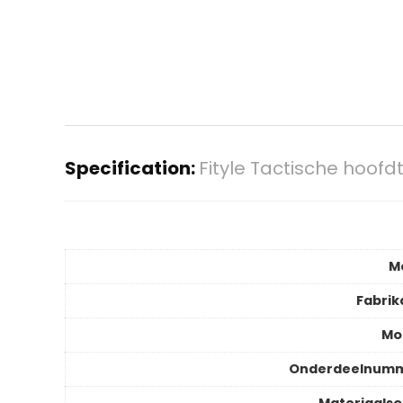
Specification:
Fityle Tactische hoofd
M
Fabrik
Mo
Onderdeelnum
Materiaalso