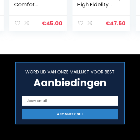
Comfot
High Fidelity
Oordoppen voor
gehoorbescher
Concerten –
mstop, groot,
Zachte
helder/wit,
€
45.00
€
47.50
Herbruikbare
(polybag)
Siliconen
Oordoppen
Gehoorbescher
ming voor…
WORD LID VAN ONZE MAILLIJST VOOR BEST
Aanbiedingen