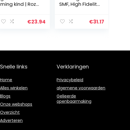
ming kind | Roze
SMF, High Fidelity
camouflage
gehoorbescher
mstop,
standaard,
€
23.94
€
31.17
transparant/ma
t (polybag)
Snelle links
Verklaringen
Home
Privacybeleid
Alles winkelen
algemene voorwaarden
Blogs
Gelieerde
openbaarmaking
Onze webshops
Overzicht
Adverteren