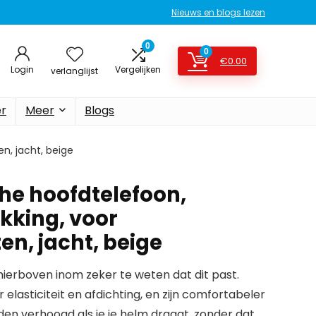
Nieuws en blogs lezen
0
0
€
0.00
Login
Vergelijken
verlanglijst
er
Meer
Blogs
n, jacht, beige
che hoofdtelefoon,
kking, voor
n, jacht, beige
erboven inom zeker te weten dat dit past.
lasticiteit en afdichting, en zijn comfortabeler
den verhoogd als je je helm draagt, zonder dat