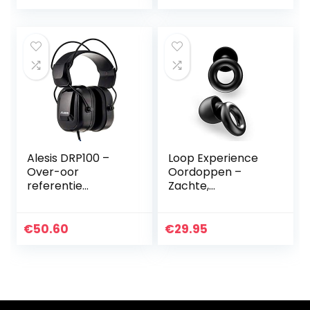
(polybag)
Alesis DRP100 –
Loop Experience
Over-oor
Oordoppen –
referentie
Zachte,
koptelefoon
Herbruikbare
gebouwd voor
Gehoorbeschermi
professionele
ng in Silicone + 8
€
50.60
€
29.95
elektronische
Ear Tips in
drummonitoring
XS/S/M/L – 18dB…
en superieure…