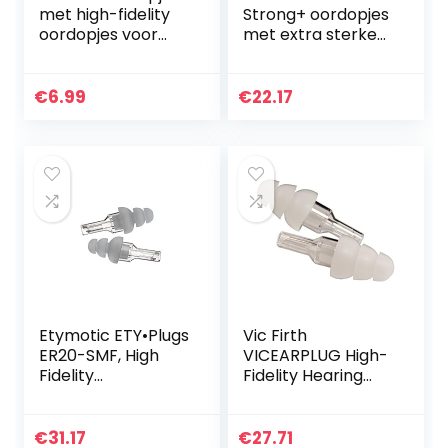
met high-fidelity
Strong+ oordopjes
oordopjes voor
met extra sterke
geluidsreductie
bescherming –
dempen lawaai &
behoud van
€
6.99
€
22.17
geluidskwaliteit –
ideaal voor…
Etymotic ETY•Plugs
Vic Firth
ER20-SMF, High
VICEARPLUG High-
Fidelity
Fidelity Hearing
gehoorbescherms
Protection – Large
top, standaard,
Ear Plugs – White
transparant/mat
€
31.17
€
27.71