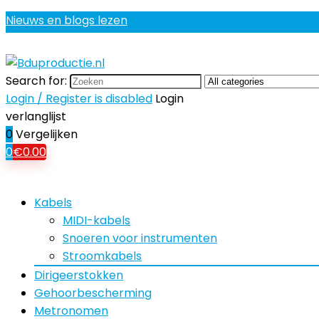
Nieuws en blogs lezen
Search for:
Login / Register is disabled
Login
verlanglijst
0
Vergelijken
0
€
0.00
Kabels
MIDI-kabels
Snoeren voor instrumenten
Stroomkabels
Dirigeerstokken
Gehoorbescherming
Metronomen