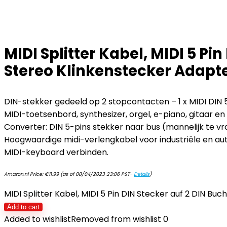
MIDI Splitter Kabel, MIDI 5 P
Stereo Klinkenstecker Adapt
DIN-stekker gedeeld op 2 stopcontacten – 1 x MIDI DIN 5-
MIDI-toetsenbord, synthesizer, orgel, e-piano, gitaar 
Converter: DIN 5-pins stekker naar bus (mannelijk te vr
Hoogwaardige midi-verlengkabel voor industriële en aut
MIDI-keyboard verbinden.
Amazon.nl Price:
€
11.99
(as of 08/04/2023 23:06 PST-
Details
)
MIDI Splitter Kabel, MIDI 5 Pin DIN Stecker auf 2 DIN 
Add to cart
Added to wishlist
Removed from wishlist
0