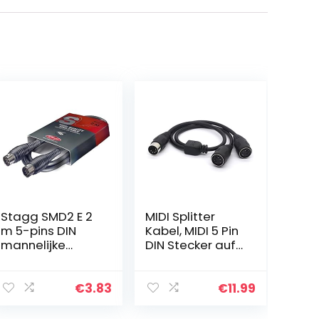
Stagg SMD2 E 2
MIDI Splitter
m 5-pins DIN
Kabel, MIDI 5 Pin
mannelijke
DIN Stecker auf
connector MIDI-
2 DIN Buchse
kabel,
SmartPhone AUX
Kopfhörer
€
3.83
€
11.99
Stereo
Klinkenstecker