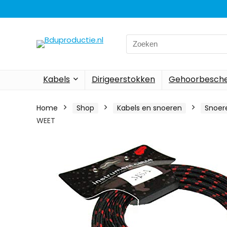
Search
for:
Kabels
Dirigeerstokken
Gehoorbesch
Home
Shop
Kabels en snoeren
Snoer
WEET