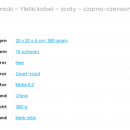
cki – Yletki kabel – zcoty – czarno-czerwon
gen
‎20 x 20 x 4 cm; 380 gram
tem
‎TK schwarz
rer
‎Nee
eur
‎Zwart-rood
tor
‎Klinke 6.3
and
‎China
cht
‎380 g
and
Merk: MSA