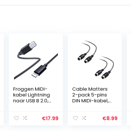
Froggen MIDI-
Cable Matters
kabel Lightning
2-pack 5-pins
naar USB B 2.0,
DIN MIDI-kabel,
Lightning naar
5-pins MIDI-
USB MIDI USB
kabel – 1,8 m
Type B OTG-
€
17.99
€
8.99
adapter,
compatibel met