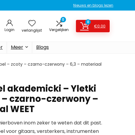
Nieuws en blogs lezen
0
0
€
0.00
Login
Vergelijken
verlanglijst
er
Meer
Blogs
bel – zcoty – czarno-czerwony – 6,3 – materiaal
l akademicki – Yletki
y – czarno-czerwony –
aal WEET
erboven inom zeker te weten dat dit past.
l voor gitaars, versterkers, instrumenten