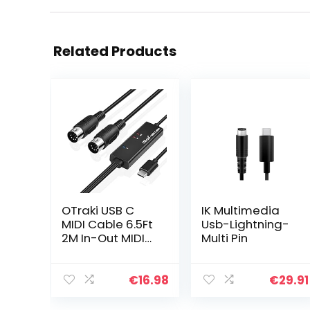
Related Products
OTraki USB C
IK Multimedia
MIDI Cable 6.5Ft
Usb-Lightning-
2M In-Out MIDI
Multi Pin
to USB C Cable
with LED
Indicator 5 PIN
€
16.98
€
29.91
DINs for Music
Keyboard Piano