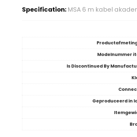
Specification:
MSA 6 m kabel akademi
Productafmetin
Modelnummer i
Is Discontinued By Manufactu
Kl
Connec
Geproduceerd in l
Itemgewi
Br