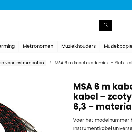
erming
Metronomen
Muziekhouders
Muziekpapi
en voor instrumenten
MSA 6 m kabel akademicki – Yletki ka
MSA 6 m kabe
kabel – zcot
6,3 – materi
Voer het modelnummer hi
Instrumentkabel universee