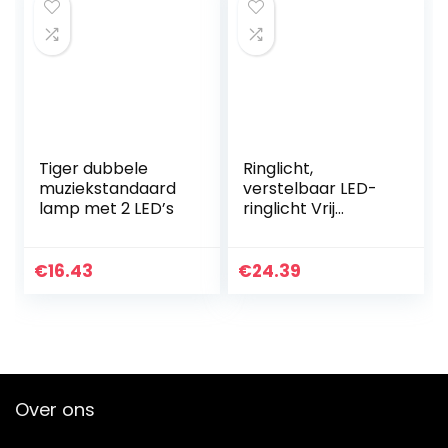
Tiger dubbele
Ringlicht,
muziekstandaard
verstelbaar LED-
lamp met 2 LED’s
ringlicht Vrij
bewegen en nooit
hangen met
statief voor
€
16.43
€
24.39
binnenverlichting
voor…
Over ons