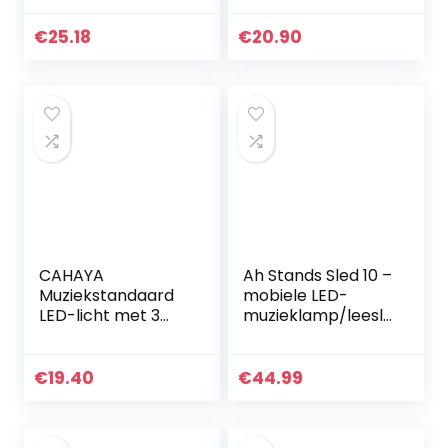
Clip On Piano Licht
Geweldig Voor
€
25.18
€
20.90
Piano Orkest DJ&
Craft…
CAHAYA
Ah Stands Sled 10 –
Muziekstandaard
mobiele LED-
LED-licht met 3
muzieklamp/leesla
helderheidsmodi,
mp
draagbare en
instelbare lamp
€
19.40
€
44.99
met USB-kabel,
lamp voor…