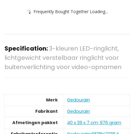
Frequently Bought Together Loading...
Specification:
3-kleuren LED-ringlicht,
lichtgewicht verstelbaar ringlicht voor
buitenverlichting voor video-opnamen
Merk
‎Gedourain
Fabrikant
‎Gedourain
Afmetingen pakket
‎40 x 39 x 7 cm; 976 gram
Fabrikantreferentie
‎Gedourainx9f316ri701154