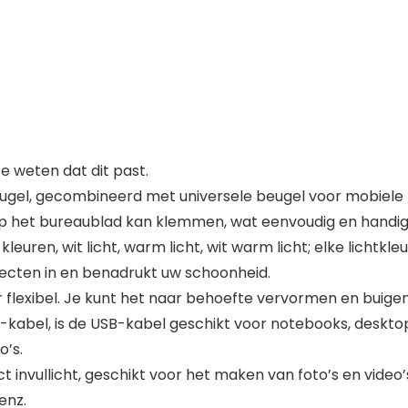
 weten dat dit past.
el, gecombineerd met universele beugel voor mobiele te
t op het bureaublad kan klemmen, wat eenvoudig en handig 
euren, wit licht, warm licht, wit warm licht; elke lichtkl
ffecten in en benadrukt uw schoonheid.
exibel. Je kunt het naar behoefte vervormen en buigen 
abel, is de USB-kabel geschikt voor notebooks, deskto
o’s.
ct invullicht, geschikt voor het maken van foto’s en video
enz.