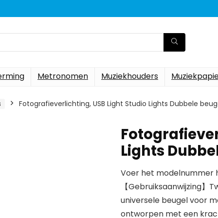
erming
Metronomen
Muziekhouders
Muziekpapi
s
Fotografieverlichting, USB Light Studio Lights Dubbele be
Fotografiever
Lights Dubbe
Voer het modelnummer hi
【Gebruiksaanwijzing】Tw
universele beugel voor mo
ontworpen met een krachti