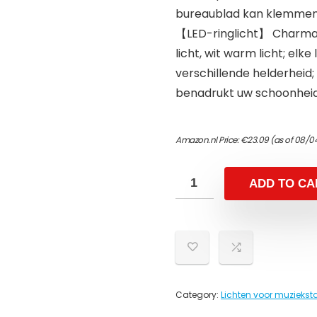
bureaublad kan klemmen, 
【LED-ringlicht】 Charmant 
licht, wit warm licht; elk
verschillende helderheid;
benadrukt uw schoonheid
Amazon.nl Price:
€
23.09
(as of 08/0
ADD TO CA
Category:
Lichten voor muzieks