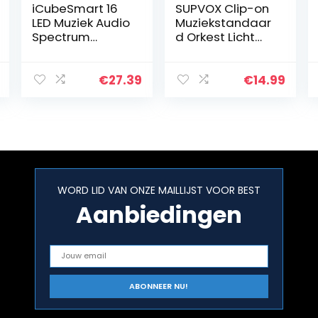
iCubeSmart 16
SUPVOX Clip-on
LED Muziek Audio
Muziekstandaar
Spectrum
d Orkest Licht
Analyzer DIY
Verstelbare
Elektronische
leeslamp USB
Kits,
Bureaulamp 9
€
27.39
€
14.99
Ingebouwde
Heldere LED’s
microfoon om
Inclusief USB-
muziek te
snoer voor…
verzamelen…
WORD LID VAN ONZE MAILLIJST VOOR BEST
Aanbiedingen