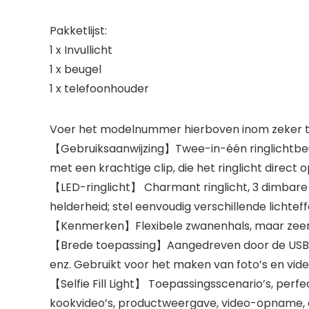
Pakketlijst:
1 x Invullicht
1 x beugel
1 x telefoonhouder
Voer het modelnummer hierboven inom zeker te
【Gebruiksaanwijzing】Twee-in-één ringlichtbeug
met een krachtige clip, die het ringlicht direc
【LED-ringlicht】 Charmant ringlicht, 3 dimbare kl
helderheid; stel eenvoudig verschillende lichte
【Kenmerken】Flexibele zwanenhals, maar zeer fl
【Brede toepassing】Aangedreven door de USB-k
enz. Gebruikt voor het maken van foto’s en vide
【Selfie Fill Light】 Toepassingsscenario’s, perfe
kookvideo’s, productweergave, video-opname, 