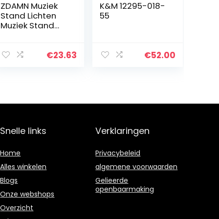
ZDAMN Muziek
K&M 12295-018-
Stand Lichten
55
Muziek Stand
Licht Clip On
Piano Licht
Oplaadbaar
€
23.63
€
52.00
Nachtlampje
Wordt geleverd
met USB-kabel…
Snelle links
Verklaringen
Home
Privacybeleid
Alles winkelen
algemene voorwaarden
Blogs
Gelieerde
openbaarmaking
Onze webshops
Overzicht