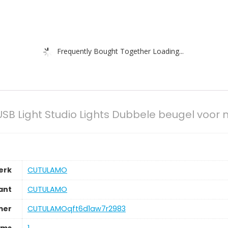
Frequently Bought Together Loading...
 USB Light Studio Lights Dubbele beugel voo
erk
‎CUTULAMO
ant
‎CUTULAMO
mer
‎CUTULAMOqft6d1aw7r2983
ems
‎1