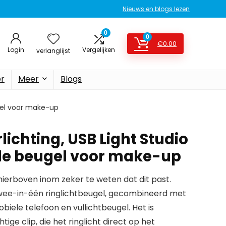
Nieuws en blogs lezen
0
0
€
0.00
Login
Vergelijken
verlanglijst
er
Meer
Blogs
ugel voor make-up
lichting, USB Light Studio
le beugel voor make-up
erboven inom zeker te weten dat dit past.
ee-in-één ringlichtbeugel, gecombineerd met
biele telefoon en vullichtbeugel. Het is
ge clip, die het ringlicht direct op het