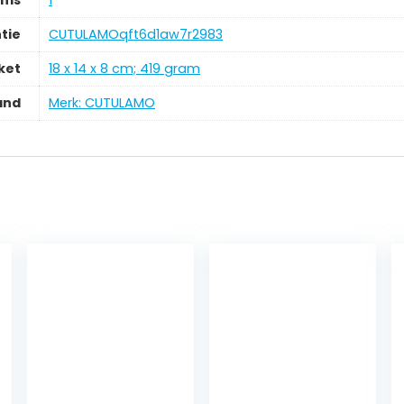
tie
‎CUTULAMOqft6d1aw7r2983
ket
‎18 x 14 x 8 cm; 419 gram
and
Merk: CUTULAMO