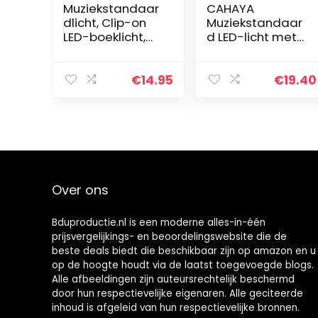
Muziekstandaar
CAHAYA
dlicht, Clip-on
Muziekstandaar
LED-boeklicht,
d LED-licht met
USB- en AAA-
3
Batterijvoeding,
helderheidsmod
Mini Dubbel
i, draagbare en
€
14.95
€
19.40
Verstelbaar
instelbare lamp
Armlicht is Zeer…
met USB-kabel,
lamp voor…
Over ons
Bduproductie.nl is een moderne alles-in-één
prijsvergelijkings- en beoordelingswebsite die de
beste deals biedt die beschikbaar zijn op amazon en u
op de hoogte houdt via de laatst toegevoegde blogs.
Alle afbeeldingen zijn auteursrechtelijk beschermd
door hun respectievelijke eigenaren. Alle geciteerde
inhoud is afgeleid van hun respectievelijke bronnen.