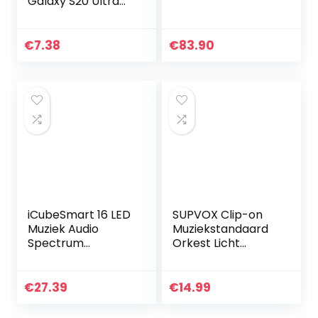
Galaxy S20 Ultra
Case
Cover,Opvouwbar
e standaard PU
€
7.38
€
83.90
lederen
portemonnee
schokbestendige…
iCubeSmart 16 LED
SUPVOX Clip-on
Muziek Audio
Muziekstandaard
Spectrum
Orkest Licht
Analyzer DIY
Verstelbare
Elektronische Kits,
leeslamp USB
Ingebouwde
Bureaulamp 9
€
27.39
€
14.99
microfoon om
Heldere LED’s
muziek te
Inclusief USB-