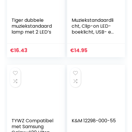
Tiger dubbele
Muziekstandaardli
muziekstandaard
cht, Clip-on LED-
lamp met 2 LED’s
boeklicht, USB- en
AAA-
Batterijvoeding,
Mini Dubbel
€
16.43
€
14.95
Verstelbaar
Armlicht is Zeer…
TYWZ Compatibel
K&M 12298-000-55
met Samsung