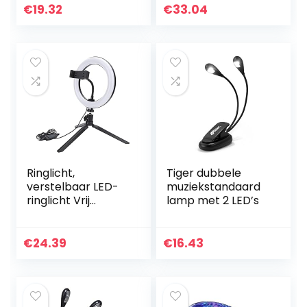
voor
Dubbele Armen 4
€
19.32
€
33.04
muziekstandaard,
LED Clip On Licht
piano, orkest put…
Lamp Leeslampje…
Ringlicht,
Tiger dubbele
verstelbaar LED-
muziekstandaard
ringlicht Vrij
lamp met 2 LED’s
bewegen en nooit
hangen met
statief voor
€
24.39
€
16.43
binnenverlichting
voor…