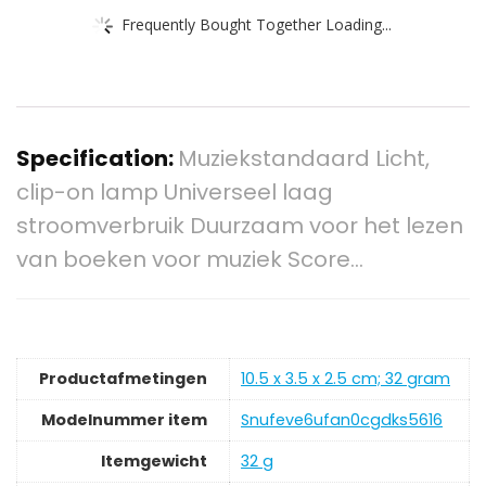
Frequently Bought Together Loading...
Specification:
Muziekstandaard Licht,
clip-on lamp Universeel laag
stroomverbruik Duurzaam voor het lezen
van boeken voor muziek Score…
Productafmetingen
‎10.5 x 3.5 x 2.5 cm; 32 gram
Modelnummer item
‎Snufeve6ufan0cgdks5616
Itemgewicht
‎32 g