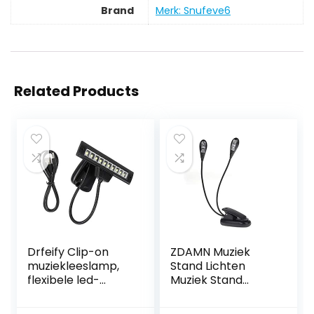
Brand
Merk: Snufeve6
Related Products
Drfeify Clip-on
ZDAMN Muziek
muziekleeslamp,
Stand Lichten
flexibele led-
Muziek Stand
muziekleeslamp,
Lichten USB
speelaccessoires
Leeslampje 2