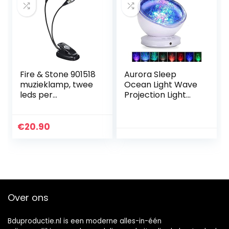
Fire & Stone 901518
Aurora Sleep
muzieklamp, twee
Ocean Light Wave
leds per
Projection Light
zwanenhals
Led Star Projector
Usb Colorful Wave
Talent Little Night
€
20.90
Light Sea Wave…
Over ons
Bduproductie.nl is een moderne alles-in-één