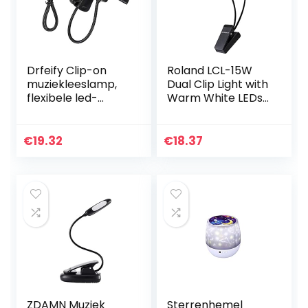
Drfeify Clip-on
Roland LCL-15W
muziekleeslamp,
Dual Clip Light with
flexibele led-
Warm White LEDs,
muziekleeslamp,
Warm wit licht
speelaccessoires
voor
€
19.32
€
18.37
muziekstandaard,
piano, orkest put…
ZDAMN Muziek
Sterrenhemel