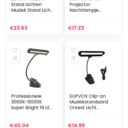
Stand Lichten
Projector
Muziek Stand Licht
Nachtlampje
Clip On Piano Licht
Romantisch
Oplaadbaar
Draaiende
Nachtlampje
Dromerige Lucht
€
23.63
€
17.23
Wordt geleverd
Vol met Sterren
met USB-kabel…
Kinderslaap
Nachtkastje
Lamp…
Professionele
SUPVOX Clip-on
3000K-6000K
Muziekstandaard
Super Bright 19 LED
Orkest Licht
Music Stand Light,
Verstelbare
Clip On Orchestra
leeslamp USB
Piano Lights, 9
Bureaulamp 9
€
40.04
€
14.99