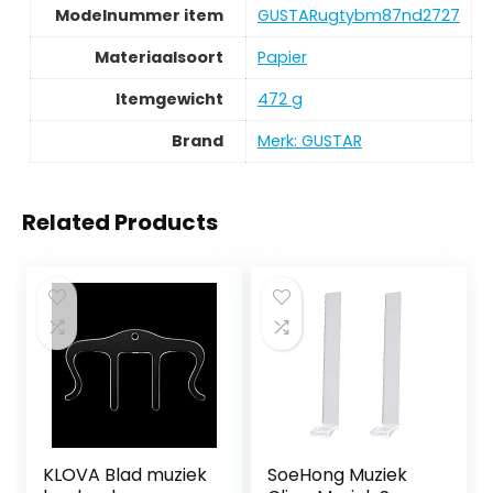
Modelnummer item
‎GUSTARugtybm87nd2727
Materiaalsoort
‎Papier
Itemgewicht
‎472 g
Brand
Merk: GUSTAR
Related Products
KLOVA Blad muziek
SoeHong Muziek