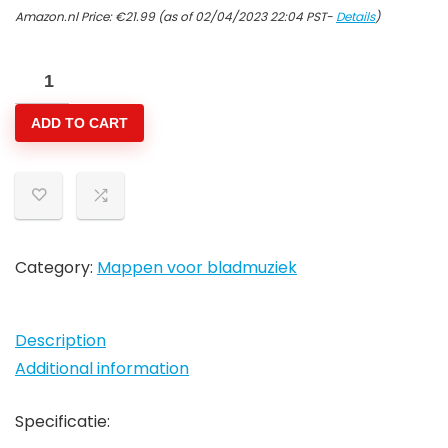
Amazon.nl Price:
€
21.99
(as of 02/04/2023 22:04 PST-
Details
)
Bladmuziekmap,
Bandmap
ADD TO CART
Papieren
Opbergmap
Muziek
Thema
Bestandsmap
A4
Category:
Mappen voor bladmuziek
Waterdicht
ABS
Description
voor
Additional information
Piano
Gitaar
Specificatie:
Muziekinstrument…