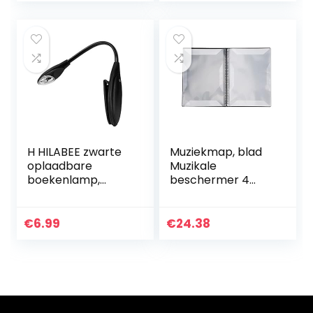
Piano Blad…
H HILABEE zwarte
Muziekmap, blad
oplaadbare
Muzikale
boekenlamp,
beschermer 4
muzieklemmet
pagina’s uitvouwen
met verstelbare
voor het opslaan
hals
van bestanden
€
6.99
€
24.38
voor gitaar voor
Guzheng