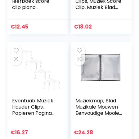
leerboek score
Clips, Muziek Score
clip piano
Clip, Muziek Blad
toetsenbord
Folder, 2X Muziek
draagbaar boek
Boek Blad Clip
leesmarkers
Houder voor
€
12.45
€
18.02
pagina clip voor
Gitaar Piano Viool…
praktijk cel
Eventualx Muziek
Muziekmap, Blad
Houder Clips,
Muzikale Mouwen
Papieren Pagina
Eenvoudige Mooie
Houder voor
Muziek Binder Blad
Boeken Papier
Muziek Folder 4
Muziek Score
Pagina’s voor
€
16.27
€
24.28
Houder Clips voor
Studenten voor…