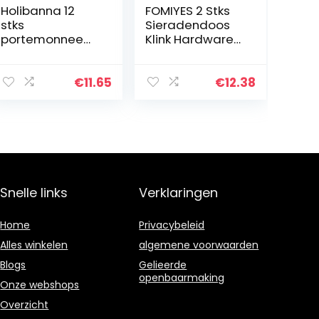
Holibanna 12
FOMIYES 2 Stks
stks
Sieradendoos
portemonnee
Klink Hardware
draaien draaien
Adelaar Antieke
draaien sloten
Vintage Klink
lederen
Hasp voor
€
11.65
€
12.38
accessoires
Meubels Houten
portemonnee
Doos Koffer
sloten voor
Lade Kast…
lederen
handtas…
Snelle links
Verklaringen
Home
Privacybeleid
Alles winkelen
algemene voorwaarden
Blogs
Gelieerde
openbaarmaking
Onze webshops
Overzicht