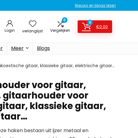
Nieuws en blogs lezen
0
0
€
0.00
Login
Vergelijken
verlanglijst
er
Meer
Blogs
estische gitaar, klassieke gitaar, elektrische gitaar…
houder voor gitaar,
 gitaarhouder voor
itaar, klassieke gitaar,
itaar…
deze haken bestaan uit ijzer metaal en