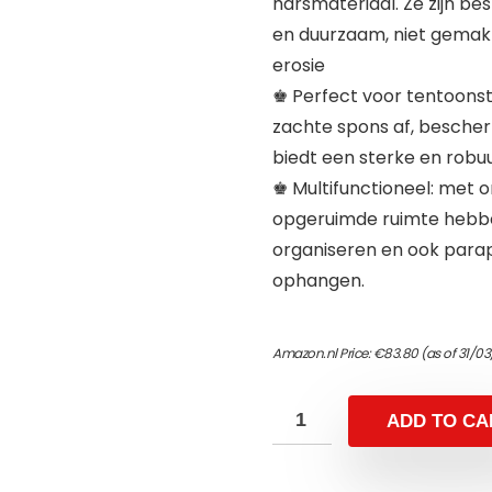
harsmateriaal. Ze zijn be
en duurzaam, niet gemakk
erosie
♚ Perfect voor tentoonst
zachte spons af, bescher
biedt een sterke en robuu
♚ Multifunctioneel: met 
opgeruimde ruimte hebben
organiseren en ook parapl
ophangen.
Amazon.nl Price:
€
83.80
(as of 31/03
ADD TO CA