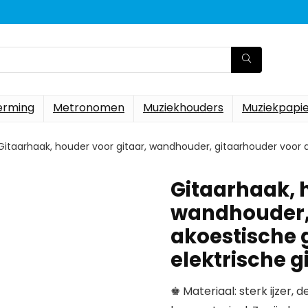
erming
Metronomen
Muziekhouders
Muziekpapi
Gitaarhaak, houder voor gitaar, wandhouder, gitaarhouder voor ako
Gitaarhaak, 
wandhouder,
akoestische g
elektrische g
♚ Materiaal: sterk ijzer, 