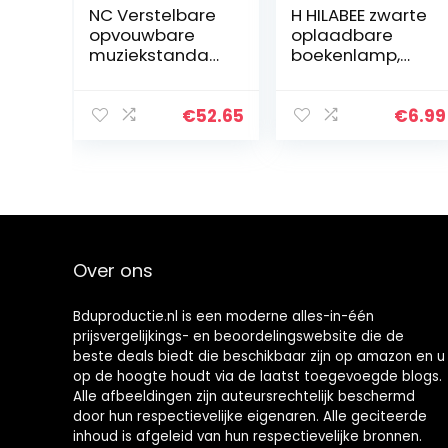
NC Verstelbare
H HILABEE zwarte
opvouwbare
oplaadbare
muziekstandaar
boekenlamp,
d,
muzieklemmet
bureauboekstan
met verstelbare
daard, met
hals
€
52.65
€
6.99
draagtas,
draagbaar en
lichtgewicht,
voor gitaar…
Over ons
Bduproductie.nl is een moderne alles-in-één
prijsvergelijkings- en beoordelingswebsite die de
beste deals biedt die beschikbaar zijn op amazon en u
op de hoogte houdt via de laatst toegevoegde blogs.
Alle afbeeldingen zijn auteursrechtelijk beschermd
door hun respectievelijke eigenaren. Alle geciteerde
inhoud is afgeleid van hun respectievelijke bronnen.