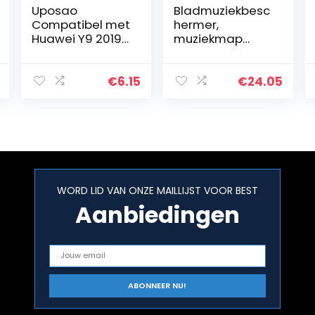
Uposao
Bladmuziekbesc
Compatibel met
hermer,
Huawei Y9 2019
muziekmap
Case Retro
Grote capaciteit
Shockproof PU
voor studenten
Lederen Flip
voor muzikanten
€
6.15
€
24.05
Case
Portemonnee
Cover Retro
Leuke Patroon…
WORD LID VAN ONZE MAILLIJST VOOR BEST
Aanbiedingen