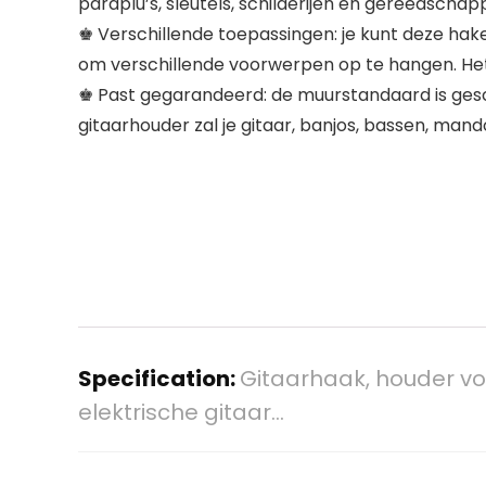
paraplu’s, sleutels, schilderijen en gereedsch
♚ Verschillende toepassingen: je kunt deze hak
om verschillende voorwerpen op te hangen. Het 
♚ Past gegarandeerd: de muurstandaard is geschi
gitaarhouder zal je gitaar, banjos, bassen, man
Specification:
Gitaarhaak, houder voo
elektrische gitaar…