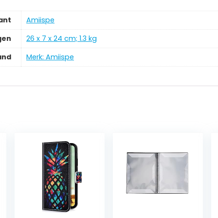
ant
‎Amiispe
gen
‎26 x 7 x 24 cm; 1.3 kg
and
Merk: Amiispe