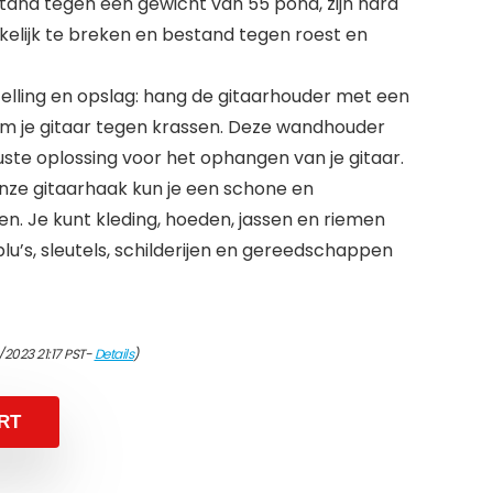
stand tegen een gewicht van 55 pond, zijn hard
elijk te breken en bestand tegen roest en
elling en opslag: hang de gitaarhouder met een
m je gitaar tegen krassen. Deze wandhouder
ste oplossing voor het ophangen van je gitaar.
onze gitaarhaak kun je een schone en
. Je kunt kleding, hoeden, jassen en riemen
u’s, sleutels, schilderijen en gereedschappen
/2023 21:17 PST-
Details
)
RT