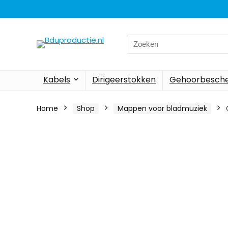
Search
for:
Kabels
Dirigeerstokken
Gehoorbesch
Home
Shop
Mappen voor bladmuziek