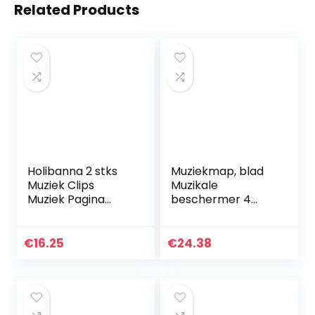
Related Products
Holibanna 2 stks
Muziekmap, blad
Muziek Clips
Muzikale
Muziek Pagina
beschermer 4
Houder Clips Clear
pagina’s uitvouwen
Acryl Lezen Muziek
voor het opslaan
Pagina Wind Clips
van bestanden
€
16.25
€
24.38
voor Muziek
voor gitaar voor
Guzheng