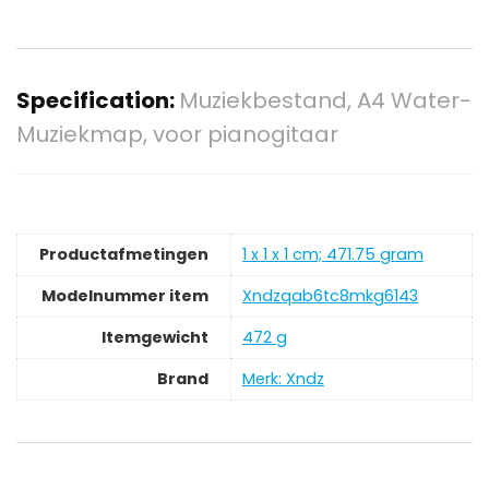
Specification:
Muziekbestand, A4 Water-
Muziekmap, voor pianogitaar
Productafmetingen
‎1 x 1 x 1 cm; 471.75 gram
Modelnummer item
‎Xndzqab6tc8mkg6143
Itemgewicht
‎472 g
Brand
Merk: Xndz