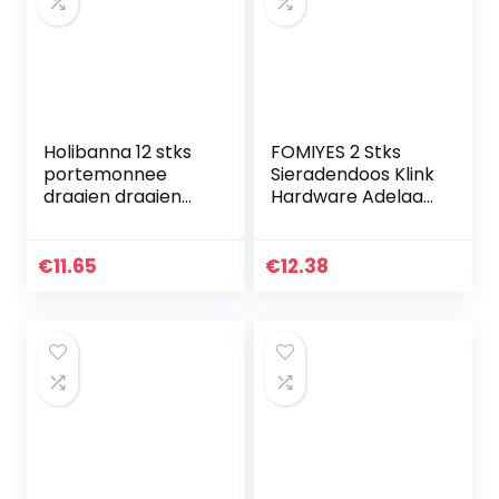
Holibanna 12 stks
FOMIYES 2 Stks
portemonnee
Sieradendoos Klink
draaien draaien
Hardware Adelaar
draaien sloten
Antieke Vintage
lederen
Klink Hasp voor
accessoires
Meubels Houten
€
11.65
€
12.38
portemonnee
Doos Koffer Lade
sloten voor
Kast…
lederen handtas…