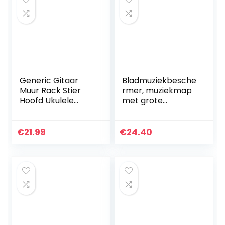
Generic Gitaar
Bladmuziekbesche
Muur Rack Stier
rmer, muziekmap
Hoofd Ukulele
met grote
Muur Haak Gitaar
capaciteit
Plank Gitaar
Eenvoudig mooi
Opslag Houder
bladmuziekmouwe
€
21.99
€
24.40
Rack Elektrische
n
Gitaarhouder…
Muziekbindmiddel
voor studenten…