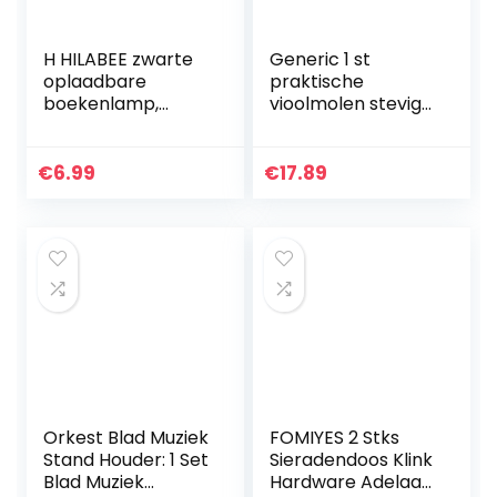
H HILABEE zwarte
Generic 1 st
oplaadbare
praktische
boekenlamp,
vioolmolen stevige
muzieklemmet
code
met verstelbare
slijpgereedschap
hals
viooltoevoer
€
6.99
€
17.89
(zwart)
Orkest Blad Muziek
FOMIYES 2 Stks
Stand Houder: 1 Set
Sieradendoos Klink
Blad Muziek
Hardware Adelaar