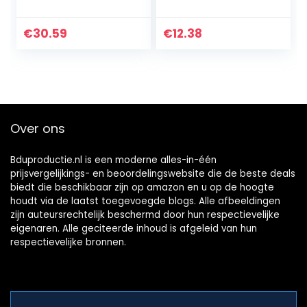
Vouwrek Desktop
Antieke Vintage
Stand Verstelbaar
Klink Hasp voor
Opvouwbaar
Meubels Houten
€
30.59
€
12.38
Orkest
Doos Koffer Lade
Ondersteuning…
Kast…
Over ons
Bduproductie.nl is een moderne alles-in-één
prijsvergelijkings- en beoordelingswebsite die de beste deals
biedt die beschikbaar zijn op amazon en u op de hoogte
houdt via de laatst toegevoegde blogs. Alle afbeeldingen
zijn auteursrechtelijk beschermd door hun respectievelijke
eigenaren. Alle geciteerde inhoud is afgeleid van hun
respectievelijke bronnen.