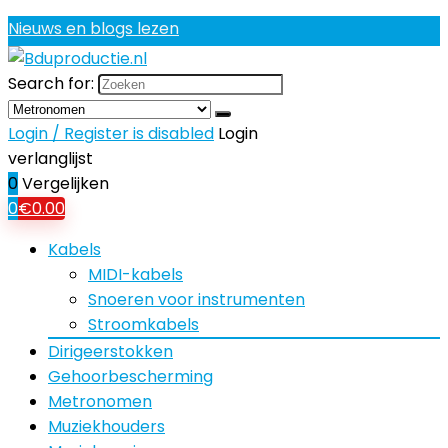
Nieuws en blogs lezen
Search for:
Login / Register is disabled
Login
verlanglijst
0
Vergelijken
0
€
0.00
Kabels
MIDI-kabels
Snoeren voor instrumenten
Stroomkabels
Dirigeerstokken
Gehoorbescherming
Metronomen
Muziekhouders