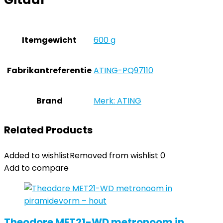
Itemgewicht
‎600 g
Fabrikantreferentie
‎ATING-PQ97110
Brand
Merk: ATING
Related Products
Added to wishlist
Removed from wishlist
0
Add to compare
Theodore MET21-WD metronoom in