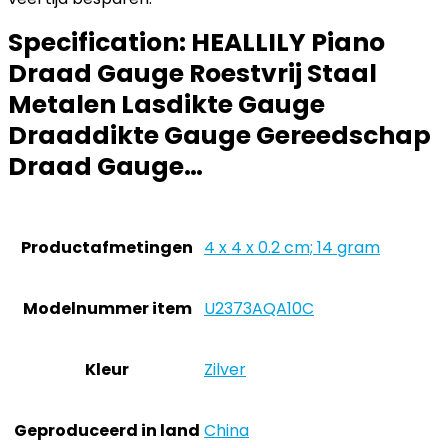
Specification:
HEALLILY Piano
Draad Gauge Roestvrij Staal
Metalen Lasdikte Gauge
Draaddikte Gauge Gereedschap
Draad Gauge…
Productafmetingen
‎4 x 4 x 0.2 cm; 14 gram
Modelnummer item
‎U2373AQA10C
Kleur
‎Zilver
Geproduceerd in land
‎China