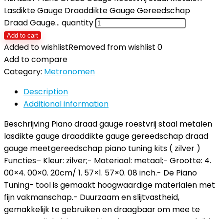
Lasdikte Gauge Draaddikte Gauge Gereedschap
Draad Gauge… quantity
Add to cart
Added to wishlist
Removed from wishlist
0
Add to compare
Category:
Metronomen
Description
Additional information
Beschrijving
Piano draad gauge roestvrij staal metalen
lasdikte gauge draaddikte gauge gereedschap draad
gauge meetgereedschap piano tuning kits ( zilver )
Functies
– Kleur: zilver;- Materiaal: metaal;- Grootte: 4.
00×4. 00×0. 20cm/ 1. 57×1. 57×0. 08 inch.- De Piano
Tuning- tool is gemaakt hoogwaardige materialen met
fijn vakmanschap.- Duurzaam en slijtvastheid,
gemakkelijk te gebruiken en draagbaar om mee te