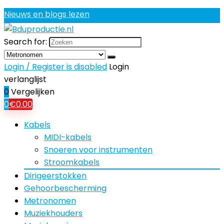
Nieuws en blogs lezen
Search for:
Login / Register is disabled
Login
verlanglijst
0
Vergelijken
0
€
0.00
Kabels
MIDI-kabels
Snoeren voor instrumenten
Stroomkabels
Dirigeerstokken
Gehoorbescherming
Metronomen
Muziekhouders