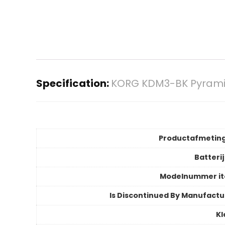
Specification:
KORG KDM3-BK Pyramid
Productafmetin
Batteri
Modelnummer i
Is Discontinued By Manufactu
Kl