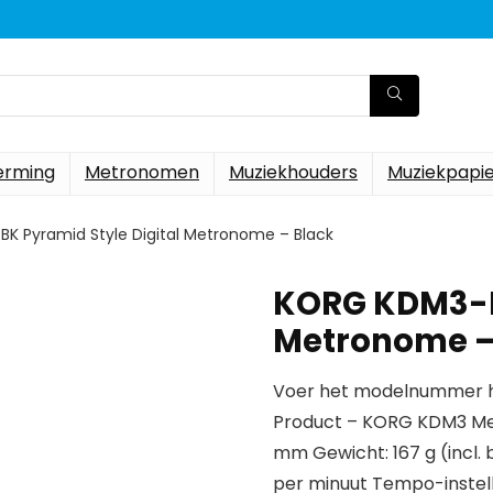
erming
Metronomen
Muziekhouders
Muziekpapi
K Pyramid Style Digital Metronome – Black
KORG KDM3-BK
Metronome –
Voer het modelnummer hi
Product – KORG KDM3 Metr
mm Gewicht: 167 g (incl. 
per minuut Tempo-instell