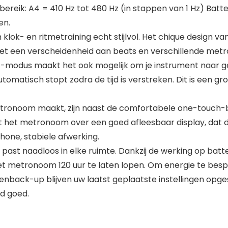
reik: A4 = 410 Hz tot 480 Hz (in stappen van 1 Hz) Batterij:
en.
ok- en ritmetraining echt stijlvol. Het chique design v
et een verscheidenheid aan beats en verschillende met
t-modus maakt het ook mogelijk om je instrument naar 
utomatisch stopt zodra de tijd is verstreken. Dit is een
tronoom maakt, zijn naast de comfortabele one-touch-be
kt het metronoom over een goed afleesbaar display, dat
one, stabiele afwerking.
st naadloos in elke ruimte. Dankzij de werking op batterij
t metronoom 120 uur te laten lopen. Om energie te besp
nback-up blijven uw laatst geplaatste instellingen opges
jd goed.