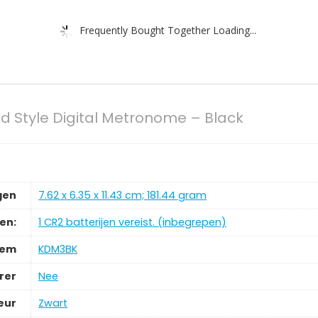
Frequently Bought Together Loading...
 Style Digital Metronome – Black
gen
‎7.62 x 6.35 x 11.43 cm; 181.44 gram
jen:
‎1 CR2 batterijen vereist. (inbegrepen)
tem
‎KDM3BK
rer
‎Nee
eur
‎Zwart