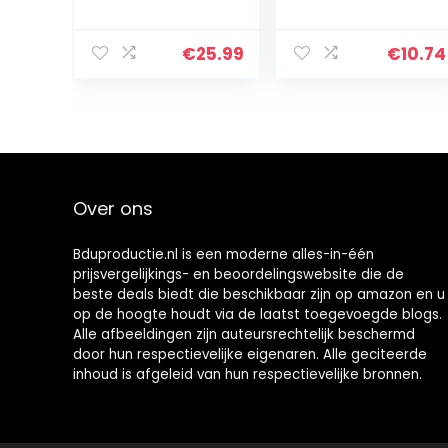
voor
Portable Clip-
gitaar/bas/pian
On Beat Tempo
o/viool, track
Metronome with
€
25.99
€
10.74
beat en tempo
Battery (Blue)
met luid geluid
en hoge precisie
Over ons
Bduproductie.nl is een moderne alles-in-één
prijsvergelijkings- en beoordelingswebsite die de
beste deals biedt die beschikbaar zijn op amazon en u
op de hoogte houdt via de laatst toegevoegde blogs.
Alle afbeeldingen zijn auteursrechtelijk beschermd
door hun respectievelijke eigenaren. Alle geciteerde
inhoud is afgeleid van hun respectievelijke bronnen.