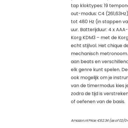
tap kloktypes: 19 tempon
out-modus: C4 (261,63Hz) 
tot 480 Hz (in stappen van 
uur. Batterijduur: 4 x AAA
Korg KDM3 – met de Korg
echt stijlvol. Het chique
mechanisch metronoom. O
aan beats en verschille
elk genre kunt spelen. 
ook mogelijk om je inst
van de timermodus kies j
zodra de tijd is verstrek
of oefenen van de basis.
Amazon.nl Price:
€
62.34
(as of 02/0