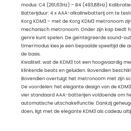
modus: C4 (261,63Hz) – B4 (493,88Hz) Kalibratiebe
Batterijduur: 4 x AAA-alkalinebatterij om te test
Korg KDM3 – met de Korg KDM3 metronoom zijn kl
mechanisch metronoom. Onder zijn kap biedt h
genre kunt spelen. De geïntegreerde sound-ou
timermodus kies je een bepaalde speeltijd die a
de basis.
Kwaliteit: wat de KDM3 tot een hoogwaardig me
klinkende beats en geluiden. Bovendien beschi
Bovendien overtuigt het metronoom met zijn sch
De voordelen: het elegante design van de KDM3 pa
vier standaard AAA-batterijen voldoende om he
automatische uitschakelfunctie. Dankzij geheuge
doen, ligt met de elegante KDM3 als cadeau alti