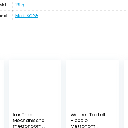
cht
‎181 g
and
Merk: KORG
IronTree
Wittner Taktell
Mechanische
Piccolo
metronoom
Metronom