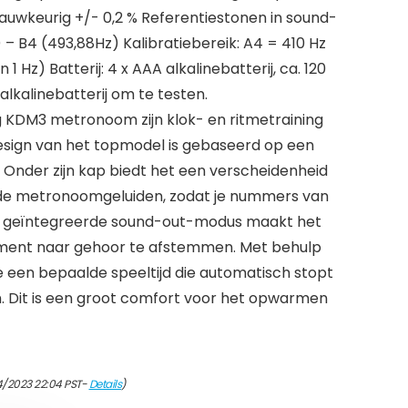
auwkeurig +/- 0,2 % Referentiestonen in sound-
– B4 (493,88Hz) Kalibratiebereik: A4 = 410 Hz
1 Hz) Batterij: 4 x AAA alkalinebatterij, ca. 120
-alkalinebatterij om te testen.
 KDM3 metronoom zijn klok- en ritmetraining
 design van het topmodel is gebaseerd op een
nder zijn kap biedt het een verscheidenheid
nde metronoomgeluiden, zodat je nummers van
De geïntegreerde sound-out-modus maakt het
rument naar gehoor te afstemmen. Met behulp
e een bepaalde speeltijd die automatisch stopt
en. Dit is een groot comfort voor het opwarmen
4/2023 22:04 PST-
Details
)