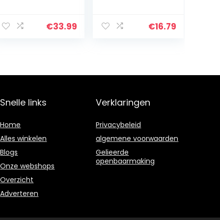
hoge precisie
Metronoom
voor alle
Multifunctionele
muziekinstrume
Clip-on LCD
€
33.99
€
16.79
nten
Digitale Beat
(piano/trommel
Tempo Mini-
/viool/gitaar/ba
metronoom met
s…
Batterij…
Snelle links
Verklaringen
Home
Privacybeleid
Alles winkelen
algemene voorwaarden
Blogs
Gelieerde
openbaarmaking
Onze webshops
Overzicht
Adverteren