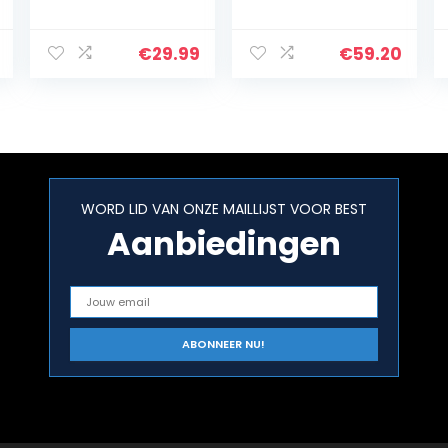
bruin kunststof
kunststof
behuizing (teak)
behuizing
zonder bel
€
29.99
€
59.20
mahonie
WORD LID VAN ONZE MAILLIJST VOOR BEST
Aanbiedingen