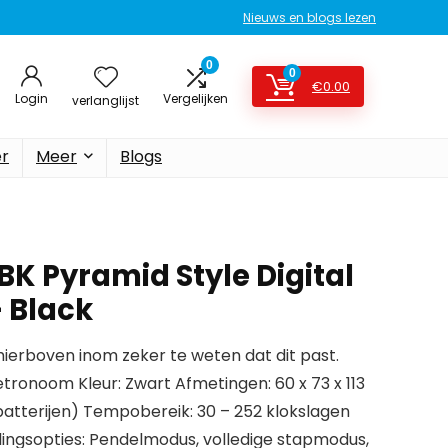
Nieuws en blogs lezen
0
0
€
0.00
Login
Vergelijken
verlanglijst
er
Meer
Blogs
 Pyramid Style Digital
 Black
erboven inom zeker te weten dat dit past.
onoom Kleur: Zwart Afmetingen: 60 x 73 x 113
batterijen) Tempobereik: 30 – 252 klokslagen
ingsopties: Pendelmodus, volledige stapmodus,