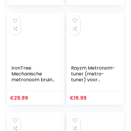
IronTree
Rayzm Metronom-
Mechanische
tuner (metro-
metronoom bruin
tuner) voor
kunststof
gitaar/bas/ukelele
behuizing (teak)
/viool chromatisch
stemapparaat
€
29.99
€
19.99
tuner,
microfoon/clip-
on…