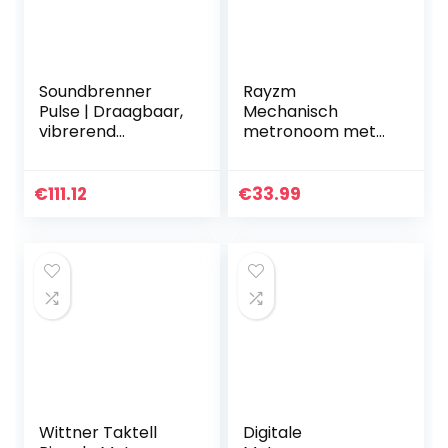
Soundbrenner
Rayzm
Pulse | Draagbaar,
Mechanisch
vibrerend
metronoom met
metronoom | Voor
hoge precisie voor
alle instrumenten
alle
(gitaar, piano,
muziekinstrument
€
111.12
€
33.99
drumstel) | Tap
en
Tempo (BPM…
(piano/trommel/vi
ool/gitaar/bas…
Wittner Taktell
Digitale