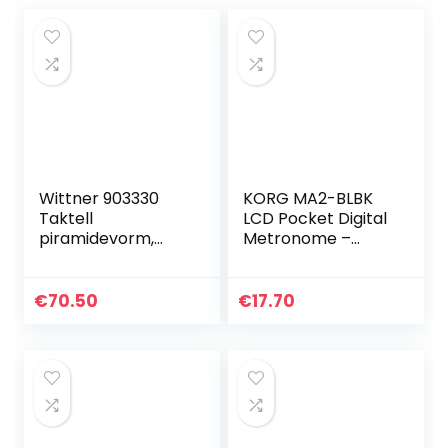
Wittner 903330
KORG MA2-BLBK
Taktell
LCD Pocket Digital
piramidevorm,
Metronome –
metronoom
Black & Blue
kunststof
behuizing, met bel,
€
70.50
€
17.70
Mahoniekleur