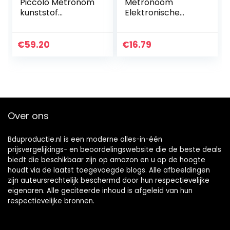
Piccolo Metronom
Metronoom
kunststof
Elektronische
behuizing zonder
Metronoom
bel mahonie
Multifunctionele
Clip-on LCD
€
59.20
€
16.79
Digitale Beat
Tempo Mini-
metronoom met
Batterij…
Over ons
Bduproductie.nl is een moderne alles-in-één
prijsvergelijkings- en beoordelingswebsite die de beste deals
biedt die beschikbaar zijn op amazon en u op de hoogte
houdt via de laatst toegevoegde blogs. Alle afbeeldingen
zijn auteursrechtelijk beschermd door hun respectievelijke
eigenaren. Alle geciteerde inhoud is afgeleid van hun
respectievelijke bronnen.