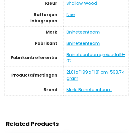
Kleur
‎Shallow Wood
Batterijen
‎Nee
inbegrepen
Merk
‎Bnineteenteam
Fabrikant
‎Bnineteenteam
‎Bnineteenteamgreica0q19-
Fabrikantreferentie
02
‎21.01 x 11.99 x 11.81 cm; 598.74
Productafmetingen
gram
Brand
Merk: Bnineteenteam
Related Products