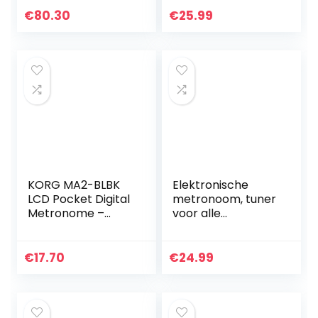
en tempo met luid
€
80.30
€
25.99
geluid en hoge
precisie
KORG MA2-BLBK
Elektronische
LCD Pocket Digital
metronoom, tuner
Metronome –
voor alle
Black & Blue
instrumenten –
gitaar, viool, piano,
bas, ukelele,
€
17.70
€
24.99
saxofoon, klarinet