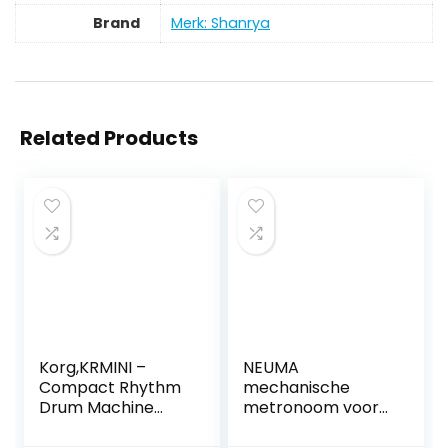
Brand
Merk: Shanrya
Related Products
Korg,KRMINI –
NEUMA
Compact Rhythm
mechanische
Drum Machine
metronoom voor
with Built-in
gitaar/bas/piano/
Speaker
viool, track beat