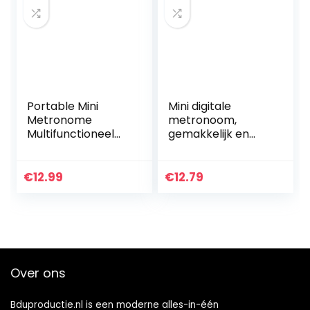
Portable Mini
Mini digitale
Metronome
metronoom,
Multifunctioneel
gemakkelijk en
Digital Beat
handig om
Tempo geschikt
metronoom te
voor Piano Viool
dragen en te
€
12.99
€
12.79
Gitaar Drum(Wit)
repareren voor
liefhebbers van
muziek(geel)
Over ons
Bduproductie.nl is een moderne alles-in-één