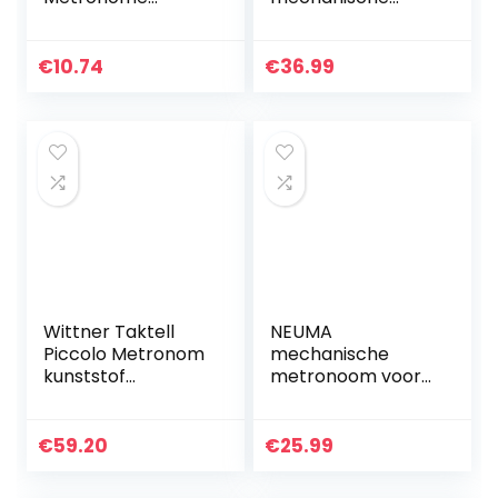
Portable Clip-On
metronoom,
Beat Tempo
nauwkeurige
Metronome with
timing en tempo
€
10.74
€
36.99
Battery (Blue)
voor piano, gitaar,
bas, drum, viool…
Wittner Taktell
NEUMA
Piccolo Metronom
mechanische
kunststof
metronoom voor
behuizing zonder
gitaar/bas/piano/
bel mahonie
viool, track beat
en tempo met luid
€
59.20
€
25.99
geluid en hoge
precisie