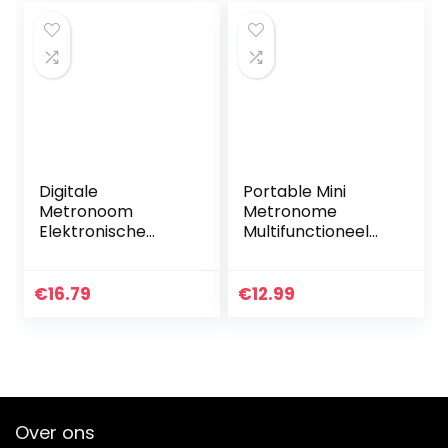
Digitale
Portable Mini
Metronoom
Metronome
Elektronische
Multifunctioneel
Metronoom
Digital Beat
Multifunctionele
Tempo geschikt
Clip-on LCD
voor Piano Viool
€
16.79
€
12.99
Digitale Beat
Gitaar Drum(Wit)
Tempo Mini-
metronoom met
Batterij…
Over ons