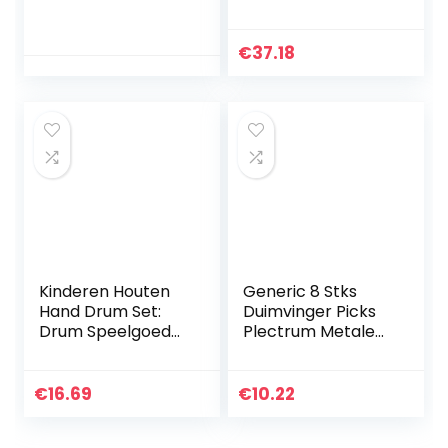
Box with Hole
Opbergdoos
Puncher and 28
Ukelele Bass Picks
Pcs Paper Tapes
Container Voor
€
37.18
Music Movements
Gitarist
Box Paper…
Muziekliefhebbers
…
Kinderen Houten
Generic 8 Stks
Hand Drum Set:
Duimvinger Picks
Drum Speelgoed
Plectrum Metalen
Met Drumstokken
Gitaar Vinger
Educatief Baby
Thumbs
Muzikaal
Roestvrijstalen
€
16.69
€
10.22
Speelgoed Voor de
Verstelbare Banjo
Baby Kinderen…
Ukulele…