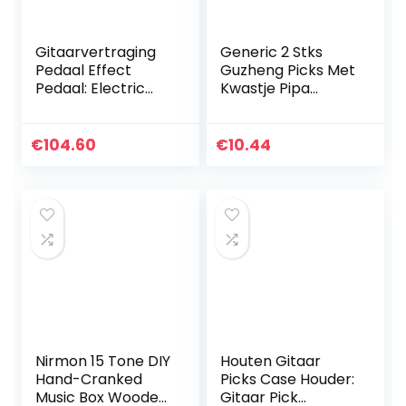
Gitaarvertraging
Generic 2 Stks
Pedaal Effect
Guzheng Picks Met
Pedaal: Electric
Kwastje Pipa
Guitar Delay Pedal
Finger Plectrum
Voor Elektrische
Acryl Cartoon Nail
Gitaar
Picks Pipa
€
104.60
€
10.44
Accessoires Voor
Guzheng…
Nirmon 15 Tone DIY
Houten Gitaar
Hand-Cranked
Picks Case Houder:
Music Box Wooden
Gitaar Pick