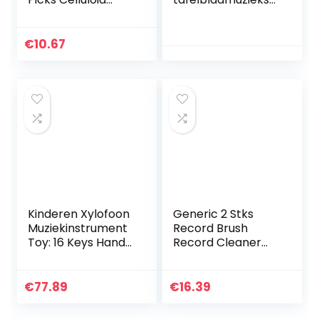
Gitaar Plectrums
andaard ABS
Accessoires 40Pcs
muziekstandaard
voor gitaar piano
€
10.67
viool universeel
instrument
Kinderen Xylofoon
Generic 2 Stks
Muziekinstrument
Record Brush
Toy: 16 Keys Hand
Record Cleaner
Klop Met Mallets
Cleaning Vinyl
Peuterkool
Brush Record
Educatief
Cleaner Record
€
77.89
€
16.39
Speelgoed Voor
Cleaning Tool
Kinderen…