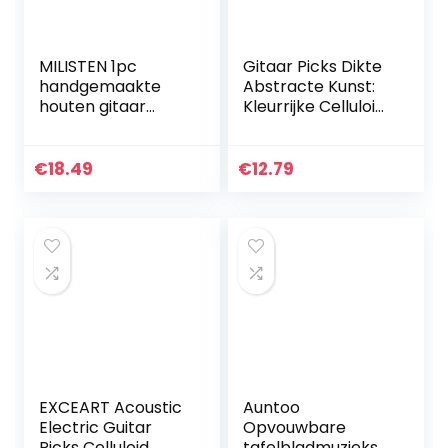
MILISTEN 1pc
Gitaar Picks Dikte
handgemaakte
Abstracte Kunst:
houten gitaar
Kleurrijke Celluloid
kookpot voor
Guitar Pick
gitarist
Plectrums Voor
muziekliefhebbers
Bass Elektrische
€
18.49
€
12.79
geschenken
Akoestische
(houten kleur)
Gitaren…
EXCEART Acoustic
Auntoo
Electric Guitar
Opvouwbare
Picks Celluloid
tafelbladmuziekst