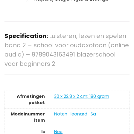
Specification:
Luisteren, lezen en spelen
band 2 – school voor oudaxofoon (online
audio) – 9789043163491 blazerschool
voor beginners 2
Afmetingen
‎30 x 22.8 x 2 cm; 180 gram
pakket
Modelnummer
‎Noten_leonard_Sa
item
Is
‎Nee