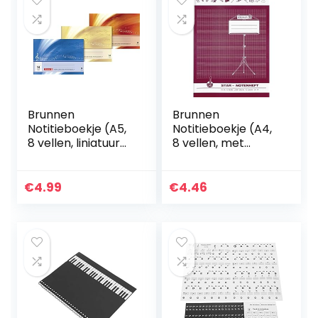
Brunnen
Brunnen
Notitieboekje (A5,
Notitieboekje (A4,
8 vellen, liniatuur
8 vellen, met
14, met extra
hulplijnen) staand
pagina’s) dwars,
formaat
op kleur
€
4.99
€
4.46
gesorteerd, 1
schrift