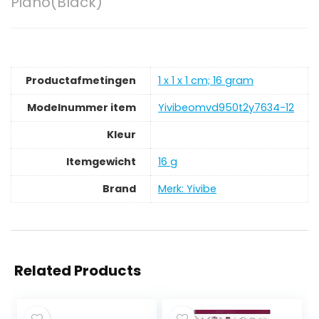
Piano(Black)
Productafmetingen
‎1 x 1 x 1 cm; 16 gram
Modelnummer item
‎Yivibeomvd950t2y7634-12
Kleur
Itemgewicht
‎16 g
Brand
Merk: Yivibe
Related Products