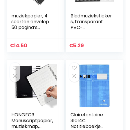
muziekpapier, 4
Bladmuzieksticker
soorten envelop
s, transparant
50 pagina’s
PVC-
muziekschrift voor
pianotoetsenbord
muziekkunstenaar
Eenvoudig te
sHulp, correctie
bedienen
€
14.50
€
5.29
Oliebestendige
pianonoot
Zelfklevend voor
37…
HONGECB
Clairefontaine
Manuscriptpapier,
31014C
muziekmap,
Notitieboekje