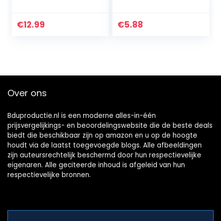
compositie
ideaal voor
manuscript, 10
muzieklessen, DIN
muzieksystemen
A4, 21 x 29,7 cm, 8
€
12.99
€
5.88
per pagina,
vellen, 90 g, 1 stuk,
notenpapier, voor
turquoise
muzieklessen…
Over ons
Bduproductie.nl is een moderne alles-in-één
prijsvergelijkings- en beoordelingswebsite die de beste deals
biedt die beschikbaar zijn op amazon en u op de hoogte
houdt via de laatst toegevoegde blogs. Alle afbeeldingen
zijn auteursrechtelijk beschermd door hun respectievelijke
eigenaren. Alle geciteerde inhoud is afgeleid van hun
respectievelijke bronnen.