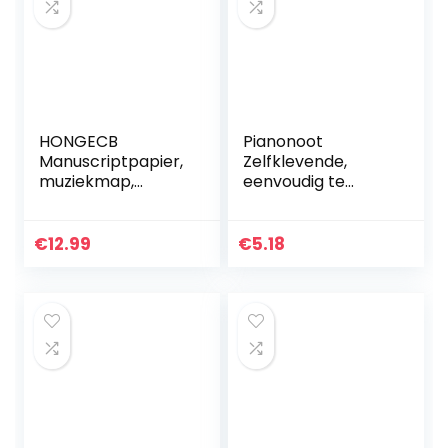
HONGECB
Pianonoot
Manuscriptpapier,
Zelfklevende,
muziekmap,
eenvoudig te
compositie
bedienen
manuscript, 10
bladmuzieksticker
muzieksystemen
s Transparant PVC
€
12.99
€
5.18
per pagina,
voor 37/49/61/88
notenpapier, voor
toetsen
muzieklessen…
Piano(Black)