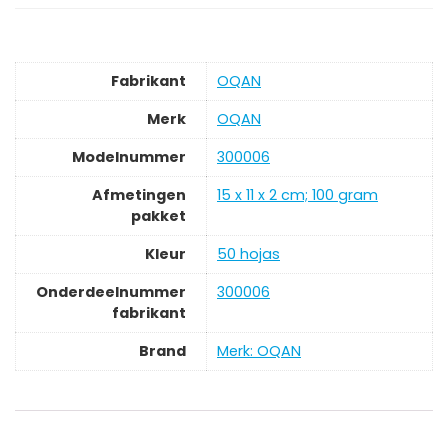
Fabrikant
‎OQAN
Merk
‎OQAN
Modelnummer
‎300006
Afmetingen
‎15 x 11 x 2 cm; 100 gram
pakket
Kleur
‎50 hojas
Onderdeelnummer
‎300006
fabrikant
Brand
Merk: OQAN