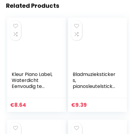
Related Products
Kleur Piano Label,
Bladmuzieksticker
Waterdicht
s,
Eenvoudig te
pianosleutelsticker
bedienen Blad
Modieus
Muziek Stickers
gemakkelijk voor
Oliebestendig voor
muziekonderwijs
€
8.64
€
9.39
Beginners voor
voor decoratie
37/49/61/88…
voor
pianoliefhebber…