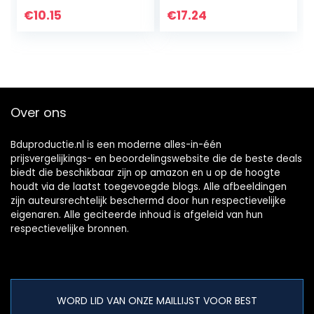
bedienen voor
€
10.15
€
17.24
37/49/61/88
toetsen
Piano(Color)
Over ons
Bduproductie.nl is een moderne alles-in-één
prijsvergelijkings- en beoordelingswebsite die de beste deals
biedt die beschikbaar zijn op amazon en u op de hoogte
houdt via de laatst toegevoegde blogs. Alle afbeeldingen
zijn auteursrechtelijk beschermd door hun respectievelijke
eigenaren. Alle geciteerde inhoud is afgeleid van hun
respectievelijke bronnen.
WORD LID VAN ONZE MAILLIJST VOOR BEST