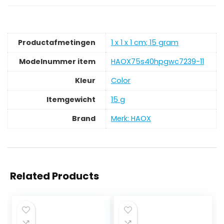
Productafmetingen
‎1 x 1 x 1 cm; 15 gram
Modelnummer item
‎HAOX75s40hpgwc7239-11
Kleur
‎Color
Itemgewicht
‎15 g
Brand
Merk: HAOX
Related Products