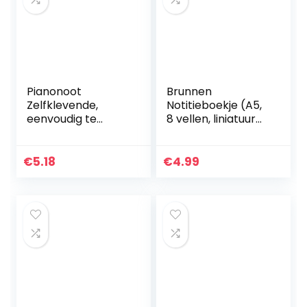
Pianonoot
Brunnen
Zelfklevende,
Notitieboekje (A5,
eenvoudig te
8 vellen, liniatuur
bedienen
14, met extra
bladmuzieksticker
pagina’s) dwars,
s Transparant PVC
op kleur
€
5.18
€
4.99
voor 37/49/61/88
gesorteerd, 1
toetsen
schrift
Piano(Black)