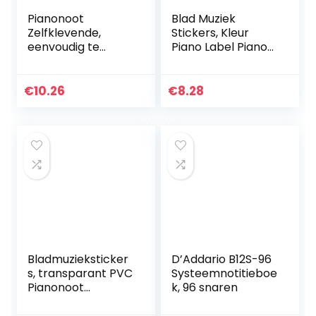
Pianonoot
Blad Muziek
Zelfklevende,
Stickers, Kleur
eenvoudig te
Piano Label Piano
bedienen
Key Paster voor
bladmuzieksticker
37/49/61/88
s voor 37/49/61/88
Sleutels Piano voor
€
10.26
€
8.28
toetsen Piano voor
Beginners (Kleur)
beginners(Color)
Bladmuzieksticker
D’Addario B12S-96
s, transparant PVC
Systeemnotitieboe
Pianonoot
k, 96 snaren
zelfklevend
Eenvoudig te