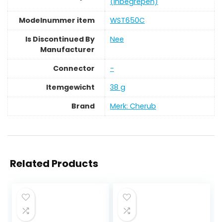
(inbegrepen)
Modelnummer item
‎WST650C
Is Discontinued By
‎Nee
Manufacturer
Connector
‎-
Itemgewicht
‎38 g
Brand
Merk: Cherub
Related Products