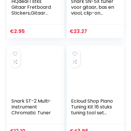
HQdeal 1 stks
Snark SN-5X tuner
Gitaar Fretboard
voor gitaar, bas en
Stickers,Gitaar
viool, clip-on
Fretboard Kleur
model, zwart, 1,8 x
Gecodeerde Notes
3,5 inch
Kaart Etiketten
€
2.95
€
23.27
voor Akoestische
en…
Snark ST-2 Multi-
Ecloud Shop Piano
Instrument
Tuning Kit 16 stuks
Chromatic Tuner
tuning tool set
professionele
stemsleutel hamer
mute vork