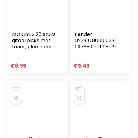
MOREYES 28 stuks
Fender
gitaarpicks met
0239978000 023-
tuner, plectrums
9978-000 FT-1 Pro
voor je akoestiek,
Clip-On Tuner,
elektrische of
zwart
basgitaar, 0,46,
€
8.99
€
9.49
0,71, 0,85, 0,96, 1…