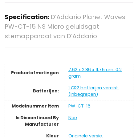
Specification:
D’Addario Planet Waves
PW-CT-15 NS Micro geluidsgat
stemapparaat van D’Addario
‎7.62 x 2.86 x 11.75 cm; 0.2
Productafmetingen
gram
‎1 CR2 batterijen vereist.
Batterijen:
(inbegrepen)
Modelnummer item
‎PW-CT-15
Is Discontinued By
‎Nee
Manufacturer
Kleur
‎Originele versie.