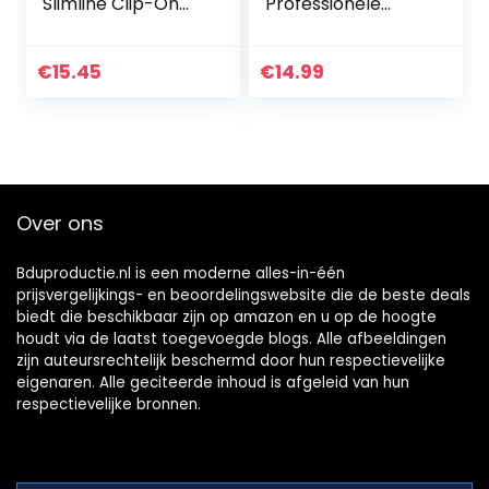
Slimline Clip-On
Professionele
Guitar/Bass Tuner
Piano Tuning Kit
– Black, PC2
Inclusief Tuning
Wrench Hammer,
€
15.45
€
14.99
Temperament
Strip…
Over ons
Bduproductie.nl is een moderne alles-in-één
prijsvergelijkings- en beoordelingswebsite die de beste deals
biedt die beschikbaar zijn op amazon en u op de hoogte
houdt via de laatst toegevoegde blogs. Alle afbeeldingen
zijn auteursrechtelijk beschermd door hun respectievelijke
eigenaren. Alle geciteerde inhoud is afgeleid van hun
respectievelijke bronnen.