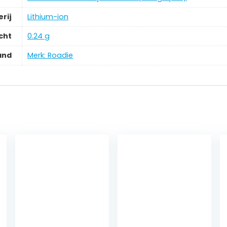
erij
‎Lithium-ion
cht
‎0.24 g
and
Merk: Roadie