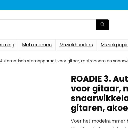
erming
Metronomen
Muziekhouders
Muziekpapi
 Automatisch stemapparaat voor gitaar, metronoom en snaarwikk
ROADIE 3. A
voor gitaar,
snaarwikkela
gitaren, ako
Voer het modelnummer hi