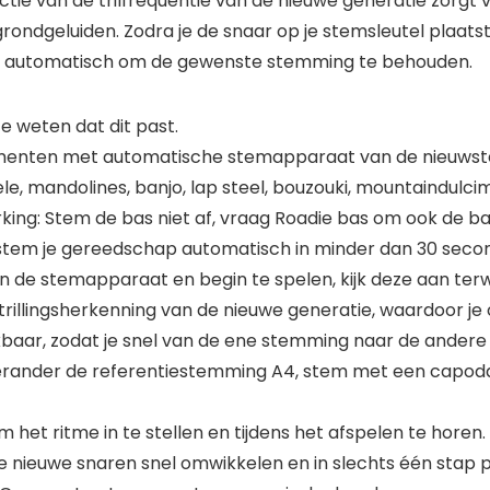
tie van de trilfrequentie van de nieuwe generatie zorgt
ondgeluiden. Zodra je de snaar op je stemsleutel plaatst
leutel automatisch om de gewenste stemming te behouden.
 weten dat dit past.
umenten met automatische stemapparaat van de nieuwste 
ele, mandolines, banjo, lap steel, bouzouki, mountaindulci
ng: Stem de bas niet af, vraag Roadie bas om ook de ba
 stem je gereedschap automatisch in minder dan 30 seco
in de stemapparaat en begin te spelen, kijk deze aan terwi
rillingsherkenning van de nieuwe generatie, waardoor j
ar, zodat je snel van de ene stemming naar de andere 
rander de referentiestemming A4, stem met een capodas
het ritme in te stellen en tijdens het afspelen te hore
t je nieuwe snaren snel omwikkelen en in slechts één sta