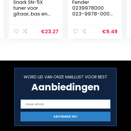
Snark SN-5X
Fender
tuner voor
0239978000
gitaar, bas en
023-9978-000
viool, clip-on
FT-1 Pro Clip-On
model, zwart, 1,8
Tuner, zwart
x 3,5 inch
€
23.27
€
9.49
WORD LID VAN ONZE MAILLIJST VOOR BEST
Aanbiedingen