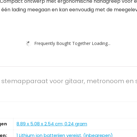
rm. Compact ontwerp met ergonomische handgreep voor ex
et één lading meegaan en kan eenvoudig met de meegele
Frequently Bought Together Loading...
 stemapparaat voor gitaar, metronoom en sn
gen
‎8.89 x 5.08 x 2.54 cm; 0.24 gram
jen:
‎1 Lithium ion batterijen vereist. (inbegrepen)