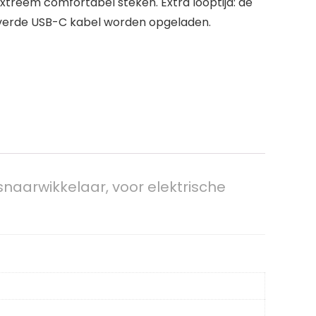
treem comfortabel steken. Extra looptijd: de
verde USB-C kabel worden opgeladen.
aarwikkelaar, voor elektrische