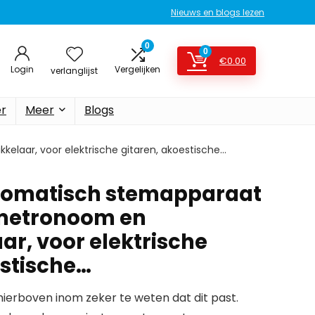
Nieuws en blogs lezen
0
0
€
0.00
Login
Vergelijken
verlanglijst
er
Meer
Blogs
elaar, voor elektrische gitaren, akoestische…
utomatisch stemapparaat
 metronoom en
ar, voor elektrische
estische…
erboven inom zeker te weten dat dit past.