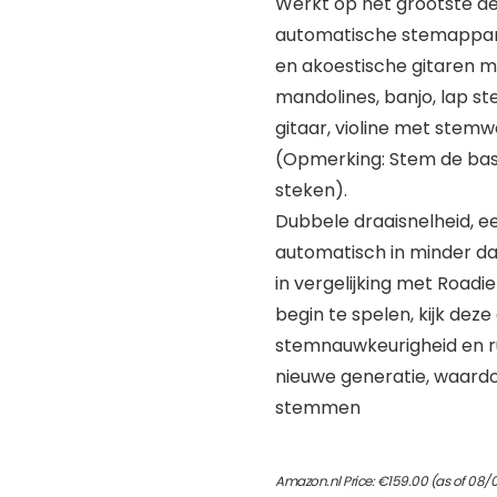
Werkt op het grootste d
automatische stemappara
en akoestische gitaren me
mandolines, banjo, lap st
gitaar, violine met stem
(Opmerking: Stem de bas 
steken).
Dubbele draaisnelheid, e
automatisch in minder d
in vergelijking met Roadi
begin te spelen, kijk deze
stemnauwkeurigheid en ru
nieuwe generatie, waardo
stemmen
Amazon.nl Price:
€
159.00
(as of 08/