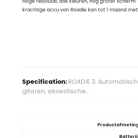
Hoge resolutie, alle kleuren, nog groter sche
krachtige accu van Roadie kan tot 1 maand m
Specification:
ROADIE 3. Automatisch
gitaren, akoestische…
Productafmetin
Batteri