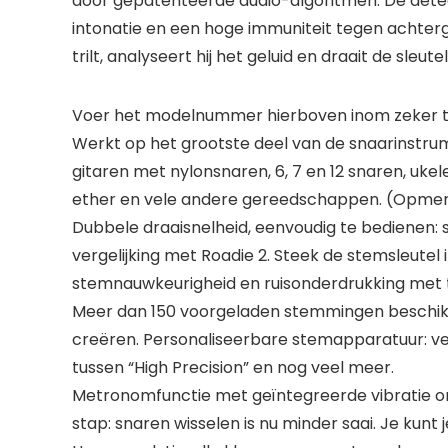
door gepatenteerde audio-algoritmen. De detec
intonatie en een hoge immuniteit tegen achtergr
trilt, analyseert hij het geluid en draait de s
Voer het modelnummer hierboven inom zeker te
Werkt op het grootste deel van de snaarinstr
gitaren met nylonsnaren, 6, 7 en 12 snaren, ukel
ether en vele andere gereedschappen. (Opmerki
Dubbele draaisnelheid, eenvoudig te bedienen:
vergelijking met Roadie 2. Steek de stemsleutel 
stemnauwkeurigheid en ruisonderdrukking met t
Meer dan 150 voorgeladen stemmingen beschikba
creëren. Personaliseerbare stemapparatuur: ve
tussen “High Precision” en nog veel meer.
Metronomfunctie met geïntegreerde vibratie om 
stap: snaren wisselen is nu minder saai. Je kun