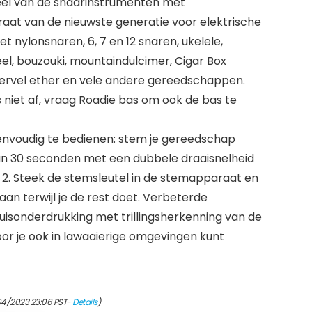
eel van de snaarinstrumenten met
at van de nieuwste generatie voor elektrische
t nylonsnaren, 6, 7 en 12 snaren, ukelele,
eel, bouzouki, mountaindulcimer, Cigar Box
wervel ether en vele andere gereedschappen.
niet af, vraag Roadie bas om ook de bas te
envoudig te bedienen: stem je gereedschap
an 30 seconden met een dubbele draaisnelheid
e 2. Steek de stemsleutel in de stemapparaat en
 aan terwijl je de rest doet. Verbeterde
isonderdrukking met trillingsherkenning van de
or je ook in lawaaierige omgevingen kunt
04/2023 23:06 PST-
Details
)