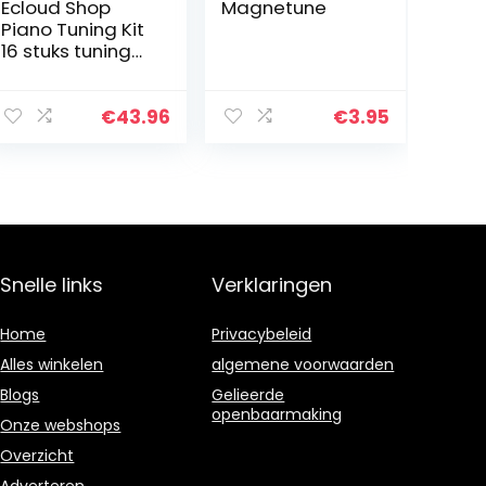
Ecloud Shop
Magnetune
Piano Tuning Kit
16 stuks tuning
tool set
professionele
stemsleutel
€
43.96
€
3.95
hamer mute
vork
schroevendraai
er riem…
Snelle links
Verklaringen
Home
Privacybeleid
Alles winkelen
algemene voorwaarden
Blogs
Gelieerde
openbaarmaking
Onze webshops
Overzicht