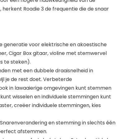
 voor een hogere nauwkeurigheid van de
, herkent Roadie 3 de frequentie die de snaar
generatie voor elektrische en akoestische
mer, Cigar Box gitaar, violine met stemwervel
s te steken).
nden met een dubbele draaisnelheid in
jl je de rest doet. Verbeterde
e ook in lawaaierige omgevingen kunt stemmen
kunt wisselen en individuele stemmingen kunt
ter, creëer individuele stemmingen, kies
n. Snarenverandering en stemming in slechts één
p perfect afstemmen.