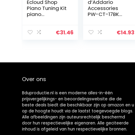
Ecloud Shop
d’Addario
Piano Tuning Kit
Accessories
piano
PW-CT-17BK
stemsleutel
Eclipse Kop
hamer
Stemapparaat,
gereedschap
zwart
€
31.46
€
14.93
accessoires set
rubber demper
vilt
temperamentst
rips…
Over ons
Bduproductie.nl is een moderne alles-in-één
prijsvergelijkings- en beoordelingswebsite die de
beste deals biedt die beschikbaar zijn op amazon en u
op de hoogte houdt via de laatst toegevoegde blogs.
Alle afbeeldingen zijn auteursrechtelijk beschermd
door hun respectievelijke eigenaren. Alle geciteerde
inhoud is afgeleid van hun respectievelijke bronnen.