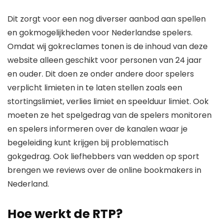
Dit zorgt voor een nog diverser aanbod aan spellen
en gokmogelijkheden voor Nederlandse spelers.
Omdat wij gokreclames tonen is de inhoud van deze
website alleen geschikt voor personen van 24 jaar
en ouder. Dit doen ze onder andere door spelers
verplicht limieten in te laten stellen zoals een
stortingslimiet, verlies limiet en speelduur limiet. Ook
moeten ze het spelgedrag van de spelers monitoren
en spelers informeren over de kanalen waar je
begeleiding kunt krijgen bij problematisch
gokgedrag. Ook liefhebbers van wedden op sport
brengen we reviews over de online bookmakers in
Nederland.
Hoe werkt de RTP?