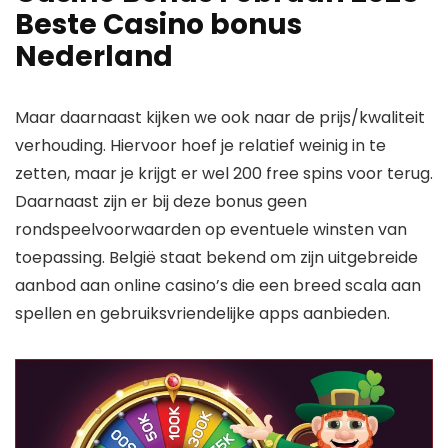
Beste Casino bonus
Nederland
Maar daarnaast kijken we ook naar de prijs/kwaliteit
verhouding. Hiervoor hoef je relatief weinig in te
zetten, maar je krijgt er wel 200 free spins voor terug.
Daarnaast zijn er bij deze bonus geen
rondspeelvoorwaarden op eventuele winsten van
toepassing. België staat bekend om zijn uitgebreide
aanbod aan online casino’s die een breed scala aan
spellen en gebruiksvriendelijke apps aanbieden.