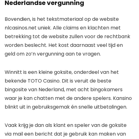
Nederlandse vergunning
Bovendien, is het tekstmateriaal op de website
nlcasinos.net uniek. Alle claims en klachten met
betrekking tot de website zullen voor de rechtbank
worden beslecht. Het kost daarnaast veel tijd en
geld om zo’n vergunning aan te vragen.
Winnitt is een kleine goksite, onderdeel van het
bekende TOTO Casino. Dit is veruit de beste
bingosite van Nederland, met acht bingokamers
waar je kan chatten met de andere spelers. Kansino
blinkt uit in gebruiksgemak én snelle uitbetalingen.
Vaak krijg je dan als klant en speler van de goksite
via mail een bericht dat je gebruik kan maken van