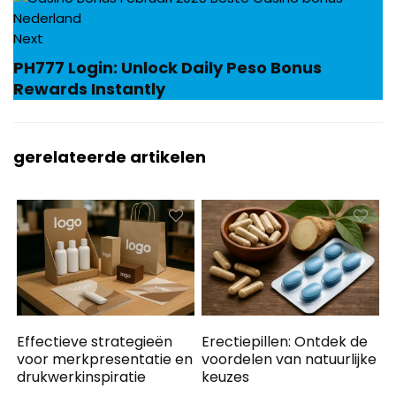
Next
PH777 Login: Unlock Daily Peso Bonus
Rewards Instantly
gerelateerde artikelen
Effectieve strategieën
Erectiepillen: Ontdek de
voor merkpresentatie en
voordelen van natuurlijke
drukwerkinspiratie
keuzes