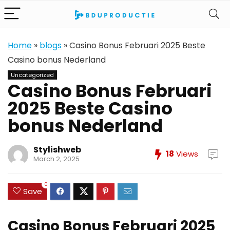
Home
»
blogs
»
Casino Bonus Februari 2025 Beste
Casino bonus Nederland
Uncategorized
Casino Bonus Februari
2025 Beste Casino
bonus Nederland
Stylishweb
18
Views
March 2, 2025
0
Save
Casino Bonus Februari 2025