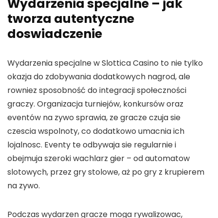
Wydarzenia specjalne – jak
tworza autentyczne
doswiadczenie
Wydarzenia specjalne w Slottica Casino to nie tylko
okazja do zdobywania dodatkowych nagrod, ale
rowniez sposobność do integracji społeczności
graczy. Organizacja turniejów, konkursów oraz
eventów na zywo sprawia, ze gracze czuja sie
czescia wspolnoty, co dodatkowo umacnia ich
lojalnosc. Eventy te odbywaja sie regularnie i
obejmuja szeroki wachlarz gier – od automatow
slotowych, przez gry stolowe, aż po gry z krupierem
na zywo.
Podczas wydarzen gracze moga rywalizowac,