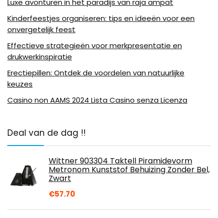
Luxe avonturen in het paradijs van raja ampat
Kinderfeestjes organiseren: tips en ideeën voor een
onvergetelijk feest
Effectieve strategieën voor merkpresentatie en
drukwerkinspiratie
Erectiepillen: Ontdek de voordelen van natuurlijke
keuzes
Casino non AAMS 2024 Lista Casino senza Licenza
Deal van de dag !!
Wittner 903304 Taktell Piramidevorm
Metronom Kunststof Behuizing Zonder Bel,
Zwart
€
57.70