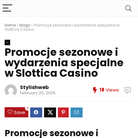
Home
»
blogs
»
Promocje sezonowe i wydarzenia specjalne w
Slottica Casino
-
Promocje sezonowe i
wydarzenia specjalne
w Slottica Casino
Stylishweb
18
Views
February 20, 2025
0
Save
Promocje sezonowe i