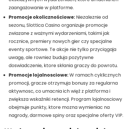
zaangażowanie w platforme.
Promocje okolicznościowe:
Niezaleznie od
sezonu, Slottica Casino organizuje promocje
zwiazane z ważnymi wydarzeniami, takimi jak
rocznice, premiery nowych gier czy specjalne
eventy sportowe. Te akcje nie tylko przyciągaja
uwagę, ale rowniez buduja pozytywne
doswiadczenie, ktore skłania graczy do powrotu.
Promocje lojalnosciowe:
W ramach cyklicznych
promocji, gracze otrzymuja bonusy za regularna
aktywnosc, co umacnia ich więź z platforma i
zwiększa wskaźniki retencji. Program lojalnosciowy
obejmuje punkty, ktore mozna wymieniac na
nagrody, darmowe spiny oraz specjalne oferty VIP.