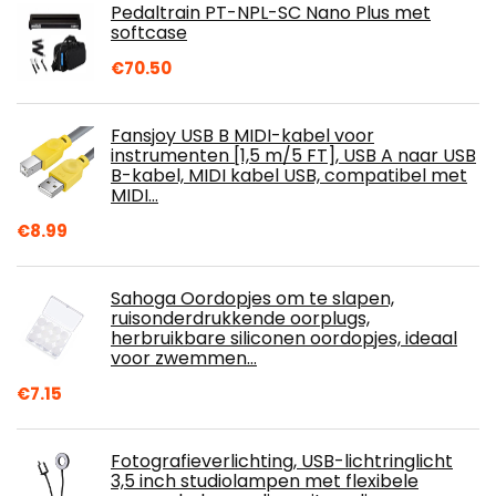
Pedaltrain PT-NPL-SC Nano Plus met
softcase
€
70.50
Fansjoy USB B MIDI-kabel voor
instrumenten [1,5 m/5 FT], USB A naar USB
B-kabel, MIDI kabel USB, compatibel met
MIDI…
€
8.99
Sahoga Oordopjes om te slapen,
ruisonderdrukkende oorplugs,
herbruikbare siliconen oordopjes, ideaal
voor zwemmen…
€
7.15
Fotografieverlichting, USB-lichtringlicht
3,5 inch studiolampen met flexibele