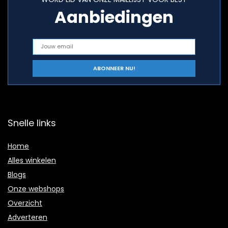
Aanbiedingen
Snelle links
Home
Alles winkelen
Blogs
Onze webshops
Overzicht
Adverteren