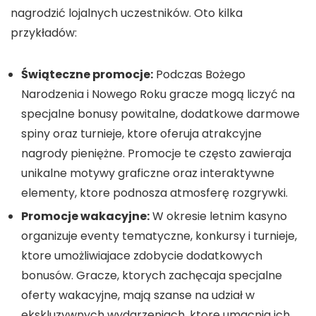
nagrodzić lojalnych uczestników. Oto kilka
przykładów:
Świąteczne promocje:
Podczas Bożego
Narodzenia i Nowego Roku gracze mogą liczyć na
specjalne bonusy powitalne, dodatkowe darmowe
spiny oraz turnieje, ktore oferuja atrakcyjne
nagrody pieniężne. Promocje te często zawieraja
unikalne motywy graficzne oraz interaktywne
elementy, ktore podnosza atmosferę rozgrywki.
Promocje wakacyjne:
W okresie letnim kasyno
organizuje eventy tematyczne, konkursy i turnieje,
ktore umożliwiajace zdobycie dodatkowych
bonusów. Gracze, ktorych zachęcaja specjalne
oferty wakacyjne, mają szanse na udział w
ekskluzywnych wydarzeniach, ktore umacnia ich