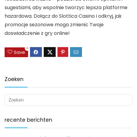
sugestiami, aby wspolnie tworzyc lepsza platforme
hazardowa. Dołącz do Slottica Casino i odkryj, jak
promocje sezonowe moga zmienic Twoje
doswiadczenie z gry online!
0
Save
Zoeken
recente berichten