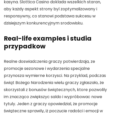
kasyna. Slottica Casino doklada wszelkich staran,
aby każdy aspekt strony byl zoptymalizowany i
responsywny, co stanowi podstawa sukcesu w
dzisiejszym konkurencyjnym srodowisku.
Real-life examples i studia
przypadkow
Realne doswiadczenia graczy potwierdzaja, ze
promocje sezonowe i wydarzenia specjalne
przynosza wymierne korzysci. Na przyklad, podczas
świąt Bożego Narodzenia wielu graczy zgłaszało, że
skorzystali z bonusów świątecznych, ktore pozwolily
im znacząco zwiększyc saldo i wypróbowac nowe
tytuly. Jeden z graczy opowiedzial, że promocje
świąteczne sprawily, iż poczucie radości i emocji w