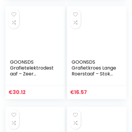
10St…
GOONSDS
GOONSDS
Grafietelektrodest
Grafietkroes Lange
aaf – Zeer
Roerstaaf – Stok
Geleidende
Koolstofstaafelektr
Grafietkoolstof
ode Voor Smelten
Voor
Gieten
€
30.12
€
16.57
Elektrolyse/Natuur
Raffinage,5mmx150
kunde-
mm 4pcs
Experiment,diamet
er 6…