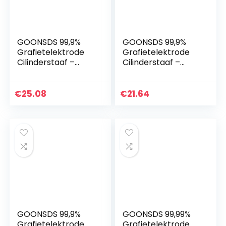
GOONSDS 99,9%
GOONSDS 99,9%
Grafietelektrode
Grafietelektrode
Cilinderstaaf –
Cilinderstaaf –
Grafietsmeltkroes
Puntige Smeltkroes
Voor Smelten
Roerstaaf
Gieten Raffinage
2St,14mmx100mm
€
25.08
€
21.64
1pc,30mmx200mm
GOONSDS 99,9%
GOONSDS 99,99%
Grafietelektrode
Grafietelektrode