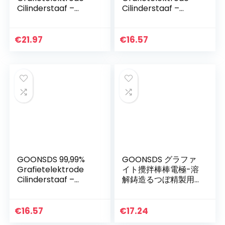
Cilinderstaaf –
Cilinderstaaf –
Smeltkroes
Kroesroerstaaf,12m
Roerstaaf
mx175mm 2pcs
5St,Diameter 14
€
21.97
€
16.57
length 150mm
GOONSDS 99,99%
GOONSDS グラファ
Grafietelektrode
イト攪拌棒棒電極-溶
Cilinderstaaf –
解鋳造るつぼ精製用
Voor Smelten
金銀真ちゅう,
Gieten Raffinage
銅,10mmx100mm
Goud Zilver Koper
2pcs
€
16.57
€
17.24
Roerstaaf Stok