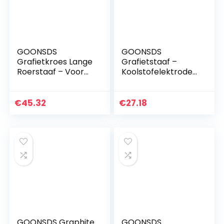
GOONSDS
GOONSDS
Grafietkroes Lange
Grafietstaaf –
Roerstaaf – Voor
Koolstofelektrode
Smelten Gieten
Roerstaafje
Raffinage Goud
Crucible Roerstokje
Zilver Koper
Voor Smelten
€
45.32
€
27.18
Diameter 40Mm
Gieten Raffinage
1St,length 400mm
Goud Zilver…
GOONSDS Graphite
GOONSDS