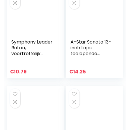
Symphony Leader
A-Star Sonata 13-
Baton,
inch taps
voortreffelijk
toelopende
vakmanschap
handgreep Baton
Lichtgewicht
duurzame
€
10.79
€
14.25
concertbaton
voor bandleiders