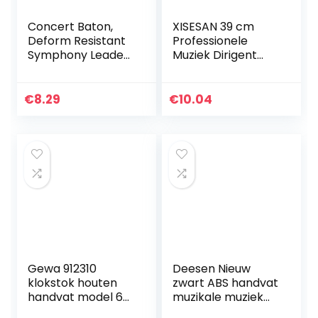
Concert Baton,
XISESAN 39 cm
Deform Resistant
Professionele
Symphony Leader
Muziek Dirigent
Baton voor
Baton Draagbare
bandleiders voor
Rhythm Band
orkestleider
Muziek Directeur
€
8.29
€
10.04
Orkest Geleiding
Baton
Gewa 912310
Deesen Nieuw
klokstok houten
zwart ABS handvat
handvat model 6
muzikale muziek
gelakt wit beuken,
geleider geschenk