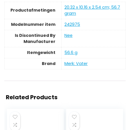
‎20.32 x 10.16 x 2.54 cm; 56.7
Productafmetingen
gram
Modelnummer item
‎242975
Is Discontinued By
‎Nee
Manufacturer
Itemgewicht
‎56.6 g
Brand
Merk: Vater
Related Products