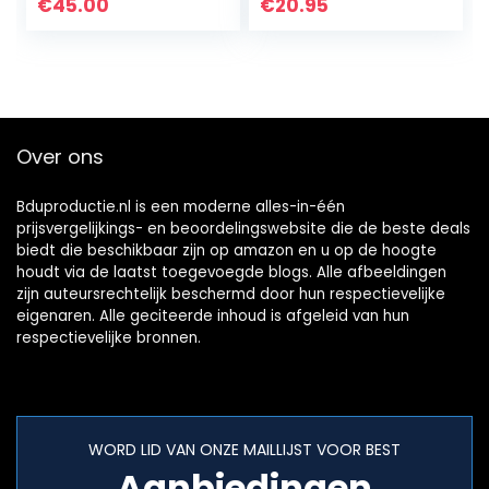
Zachte
comfortabel, voor
€
45.00
€
20.95
Herbruikbare
kleinere
Siliconen
gehoorgangen…
Oordoppen
Gehoorbeschermi
ng voor…
Over ons
Bduproductie.nl is een moderne alles-in-één
prijsvergelijkings- en beoordelingswebsite die de beste deals
biedt die beschikbaar zijn op amazon en u op de hoogte
houdt via de laatst toegevoegde blogs. Alle afbeeldingen
zijn auteursrechtelijk beschermd door hun respectievelijke
eigenaren. Alle geciteerde inhoud is afgeleid van hun
respectievelijke bronnen.
WORD LID VAN ONZE MAILLIJST VOOR BEST
Aanbiedingen