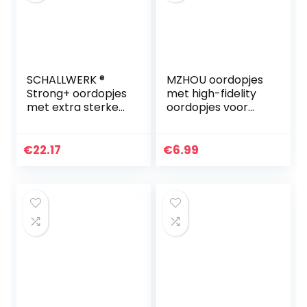
SCHALLWERK ®
MZHOU oordopjes
Strong+ oordopjes
met high-fidelity
met extra sterke
oordopjes voor
bescherming –
geluidsreductie
dempen lawaai &
behoud van
€
22.17
€
6.99
geluidskwaliteit –
ideaal voor…