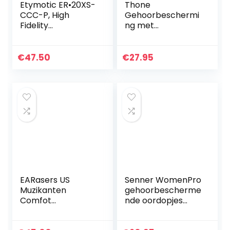
Etymotic ER•20XS-
Thone
CCC-P, High
Gehoorbeschermi
Fidelity
ng met
gehoorbescherms
transportbox –
top, groot,
oordopjes
helder/wit,
€
47.50
€
27.95
(polybag)
EARasers US
Senner WomenPro
Muzikanten
gehoorbescherme
Comfot
nde oordopjes
Oordoppen voor
voor vrouwen,
Concerten –
bijzonder zacht en