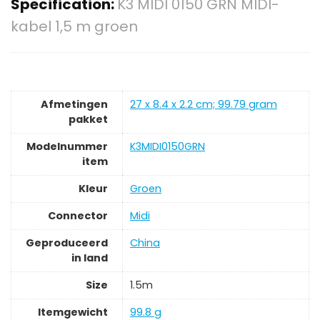
Specification:
K3 MIDI 0150 GRN MIDI-
kabel 1,5 m groen
Afmetingen
‎27 x 8.4 x 2.2 cm; 99.79 gram
pakket
Modelnummer
‎K3MIDI0150GRN
item
Kleur
‎Groen
Connector
‎Midi
Geproduceerd
‎China
in land
Size
‎1.5m
Itemgewicht
‎99.8 g