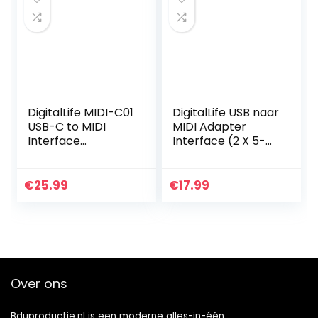
DigitalLife MIDI-C01
DigitalLife USB naar
USB-C to MIDI
MIDI Adapter
Interface
Interface (2 X 5-
Converter
Pins DIN
Adapter with 3 X
Ingang/Uitgang,
LEDs (5-Pin, 1i/1o)
Metaal)
€
25.99
€
17.99
Over ons
Bduproductie.nl is een moderne alles-in-één