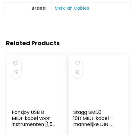
Brand
Merk: ah Cables
Related Products
Fansjoy USB B
Stagg SMD3
MIDI-kabel voor
10ft.MIDI-kabel –
instrumenten [1,5
mannelijke DIN-
m/5 FT], USB A
stekker/mannelijk