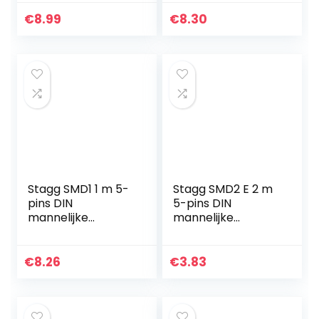
naar USB B-kabel,
e DIN-stekker –
MIDI kabel USB,
metaal, 3m
€
8.99
€
8.30
compatibel met
MIDI…
Stagg SMD1 1 m 5-
Stagg SMD2 E 2 m
pins DIN
5-pins DIN
mannelijke
mannelijke
connector
connector MIDI-
midikabel
kabel,
€
8.26
€
3.83