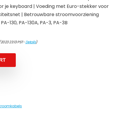
r je keyboard | Voeding met Euro-stekker voor
iciteitsnet | Betrouwbare stroomvoorziening
PA-130, PA-130A, PA-3, PA-3B
2023 23:13 PST-
Details
)
RT
troomkabels