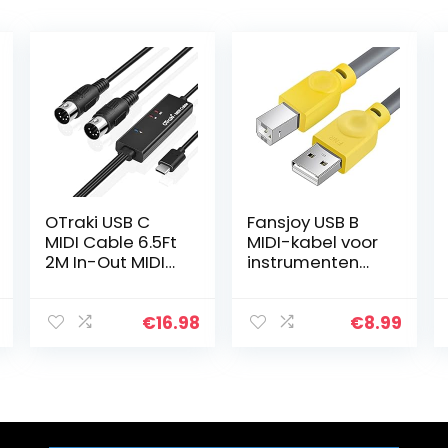
OTraki USB C
Fansjoy USB B
MIDI Cable 6.5Ft
MIDI-kabel voor
2M In-Out MIDI
instrumenten
to USB C Cable
[1,5 m/5 FT], USB
with LED
A naar USB B-
Indicator 5 PIN
kabel, MIDI kabel
€
16.98
€
8.99
DINs for Music
USB, compatibel
Keyboard Piano
met MIDI…
to PC…