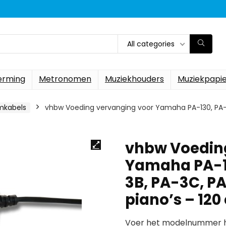
All categories
erming
Metronomen
Muziekhouders
Muziekpapi
mkabels
vhbw Voeding vervanging voor Yamaha PA-130, PA-1
vhbw Voedin
Yamaha PA-13
3B, PA-3C, P
piano’s – 120
Voer het modelnummer hi