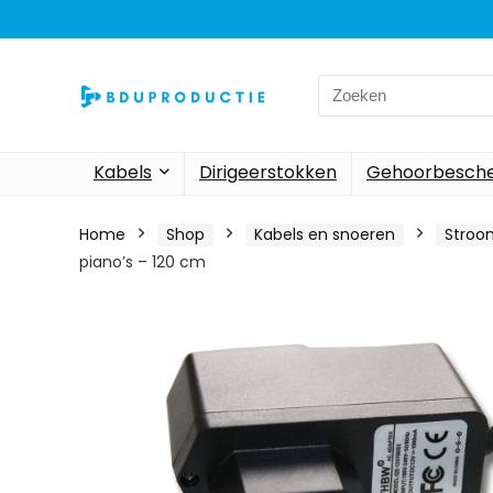
Search
for:
Kabels
Dirigeerstokken
Gehoorbesch
Home
Shop
Kabels en snoeren
Stroo
piano’s – 120 cm