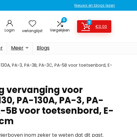
Nieuws en blogs lezen
0
0
€
0.00
Login
Vergelijken
verlanglijst
er
Meer
Blogs
30A, PA-3, PA-3B, PA-3C, PA-5B voor toetsenbord, E-
g vervanging voor
0, PA-130A, PA-3, PA-
A-5B voor toetsenbord, E-
 cm
erboven inom zeker te weten dat dit past.