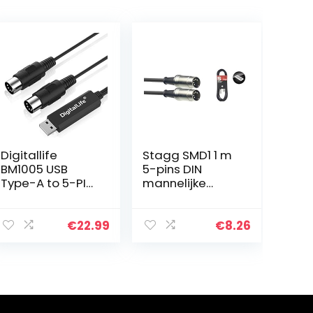
Digitallife
Stagg SMD1 1 m
BM1005 USB
5-pins DIN
Type-A to 5-PIN
mannelijke
MIDI Interface
connector
Converter
midikabel
Adapter – Metal
€
22.99
€
8.26