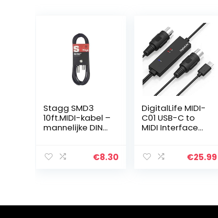
Stagg SMD3
DigitalLife MIDI-
10ft.MIDI-kabel –
C01 USB-C to
mannelijke DIN-
MIDI Interface
stekker/mannelij
Converter
ke DIN-stekker –
Adapter with 3 X
metaal, 3m
LEDs (5-Pin, 1i/1o)
€
8.30
€
25.99