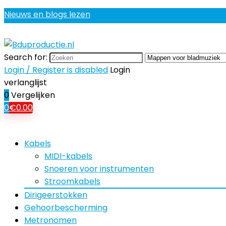
Nieuws en blogs lezen
Search for:
Login / Register is disabled
Login
verlanglijst
0
Vergelijken
0
€
0.00
Kabels
MIDI-kabels
Snoeren voor instrumenten
Stroomkabels
Dirigeerstokken
Gehoorbescherming
Metronomen