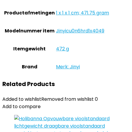
Productafmetingen
‎1 x 1 x 1 cm; 471.75 gram
Modelnummer item
‎Jinyicu0n6hrd1x4049
Itemgewicht
‎472 g
Brand
Merk: Jinyi
Related Products
Added to wishlist
Removed from wishlist
0
Add to compare