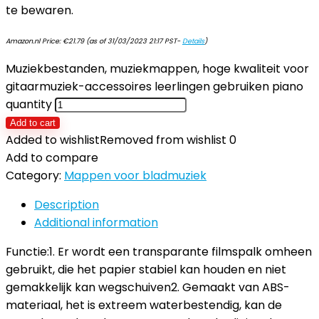
te bewaren.
Amazon.nl Price:
€
21.79
(as of 31/03/2023 21:17 PST-
Details
)
Muziekbestanden, muziekmappen, hoge kwaliteit voor
gitaarmuziek-accessoires leerlingen gebruiken piano
quantity
Add to cart
Added to wishlist
Removed from wishlist
0
Add to compare
Category:
Mappen voor bladmuziek
Description
Additional information
Functie:1. Er wordt een transparante filmspalk omheen
gebruikt, die het papier stabiel kan houden en niet
gemakkelijk kan wegschuiven2. Gemaakt van ABS-
materiaal, het is extreem waterbestendig, kan de