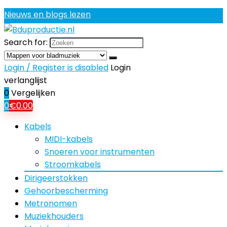
Nieuws en blogs lezen
Search for:
Login / Register is disabled
Login
verlanglijst
0
Vergelijken
0
€
0.00
Kabels
MIDI-kabels
Snoeren voor instrumenten
Stroomkabels
Dirigeerstokken
Gehoorbescherming
Metronomen
Muziekhouders